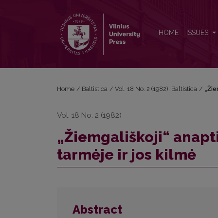
„Žiemgališkoji“ anaptiksė šiaurės panevėžiškių tarmė
HOME
ISSUES
Home
/
Baltistica
/
Vol. 18 No. 2 (1982): Baltistica
/
„Žie
Vol. 18 No. 2 (1982)
„Žiemgališkoji“ anapt
tarmėje ir jos kilmė
Abstract