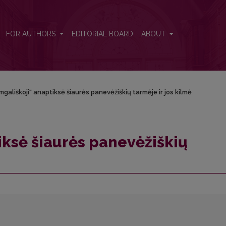
je ir jos kilmė
FOR AUTHORS
EDITORIAL BOARD
ABOUT
mgališkoji“ anaptiksė šiaurės panevėžiškių tarmėje ir jos kilmė
iksė šiaurės panevėžiškių