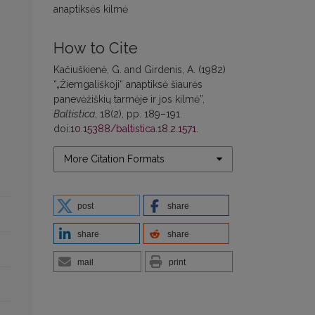
anaptiksės kilmė
How to Cite
Kačiuškienė, G. and Girdenis, A. (1982)
“„Žiemgališkoji“ anaptiksė šiaurės
panevėžiškių tarmėje ir jos kilmė”,
Baltistica
, 18(2), pp. 189–191.
doi:
10.15388/baltistica.18.2.1571
.
More Citation Formats
post
share
share
share
mail
print