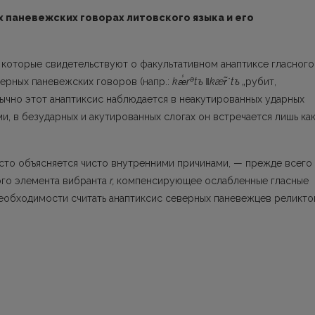
 паневежских говорах литовского языка и его
 которые свидетельствуют о факультатив­ном анаптиксе гласного
ǝ
ерных паневежских говоров (напр.:
kæ̾r
t
ъ ‖
kær̃˙t
ъ
„рубит,
Обычно этот анаптиксис наблюдается в неакутированных ударных
, в безударных и акутированных слогах он встречается лишь ка
сто объясняется чисто внутренними при­чинами, — прежде всего
ого элемента вибранта
r,
компенсирующее ослабленные гласные
еобходимости считать анаптиксис северных паневежцев реликт