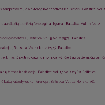
as samprotavimų dialektologinės fonetikos klausimais
,
Baltistica: Vol. 
ytų aukštaičių uteniškių fonologiniai ilgumai
,
Baltistica: Vol. 31 No. 2
kalbos gramatika
, I
,
Baltistica: Vol. 9 No. 2 (1973): Baltistica
edakcijai
,
Baltistica: Vol. 11 No. 2 (1975): Baltistica
titraukimas iš akūtinių galūnių ir jo raida rytinėje šiaurės žemaičių tarmė
ičių tarmės klasifikacija
,
Baltistica: Vol. 17 No. 1 (1981): Baltistica
ginė baltų kalbotyros konferencija
,
Baltistica: Vol. 12 No. 2 (1976):