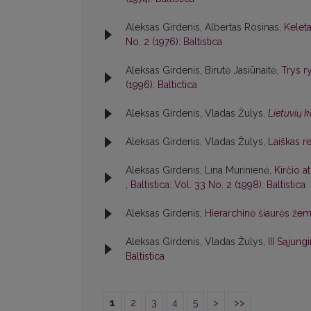
Aleksas Girdenis, Albertas Rosinas,
Kelet
No. 2 (1976): Baltistica
Aleksas Girdenis, Birutė Jasiūnaitė,
Trys r
(1996): Baltictica
Aleksas Girdenis, Vladas Žulys,
Lietuvių 
Aleksas Girdenis, Vladas Žulys,
Laiškas r
Aleksas Girdenis, Lina Murinienė,
Kirčio a
,
Baltistica: Vol. 33 No. 2 (1998): Baltistica
Aleksas Girdenis,
Hierarchinė šiaurės žema
Aleksas Girdenis, Vladas Žulys,
III Sąjun
Baltistica
1
2
3
4
5
>
>>