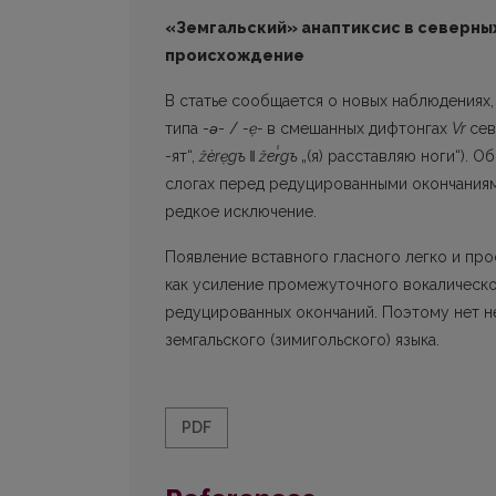
«Земгальский» анаптиксис в северных
происхождение
В статье сообщается о новых наблюдениях,
типа -
ǝ
- /
-ẹ-
в смешанных дифтонгах
Vr
сев
-ят“,
žèrẹg
ъ
‖
žer̾g
ъ
„(я) расставляю ноги“). 
слогах перед редуцированными окончаниями
редкое исключение.
Появление вставного гласного легко и про
как усиление промежуточного вокалическ
редуцированных окончаний. Поэтому нет н
земгальского (зимигольского) языка.
PDF