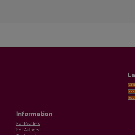
La
Information
For Readers
For Authors