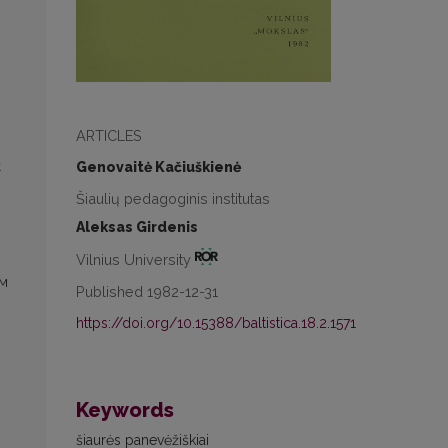
ARTICLES
к
Genovaitė Kačiuškienė
Šiaulių pedagoginis institutas
Aleksas Girdenis
Vilnius University
ом
Published 1982-12-31
https://doi.org/10.15388/baltistica.18.2.1571
Keywords
šiaurės panevėžiškiai