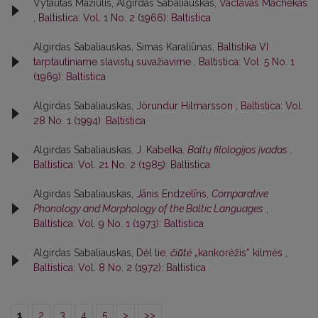
Vytautas Mažiulis, Algirdas Sabaliauskas,
Vaclavas Machekas
,
Baltistica: Vol. 1 No. 2 (1966): Baltistica
Algirdas Sabaliauskas, Simas Karaliūnas,
Baltistika VI
tarptautiniame slavistų suvažiavime
,
Baltistica: Vol. 5 No. 1
(1969): Baltistica
Algirdas Sabaliauskas,
Jörundur Hilmarsson
,
Baltistica: Vol.
28 No. 1 (1994): Baltistica
Algirdas Sabaliauskas,
J. Kabelka,
Baltų filologijos įvadas
,
Baltistica: Vol. 21 No. 2 (1985): Baltistica
Algirdas Sabaliauskas,
Jānis Endzelīns,
Comparative
Phonology and Morphology of the Baltic Languages
,
Baltistica: Vol. 9 No. 1 (1973): Baltistica
Algirdas Sabaliauskas,
Dėl lie.
čiū̃tė
„kankorėžis“ kilmės
,
Baltistica: Vol. 8 No. 2 (1972): Baltistica
1
2
3
4
5
>
>>