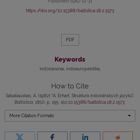
Published 1982-12-31
https://doi.org/10.15388/baltistica.18.2.1573
PDF
Keywords
indoiranėnai
indoeuropeistika
How to Cite
Sabaliauskas, A. (1982) “A. Erhart, Struktura indoíránských jazyků”,
Baltistica
, 18(2), p. 195. doi:
10.15388/baltistica.18.2.1573
.
More Citation Formats