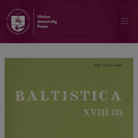
A. Erhart, <i>Struktura indoíránských jazyků</i>