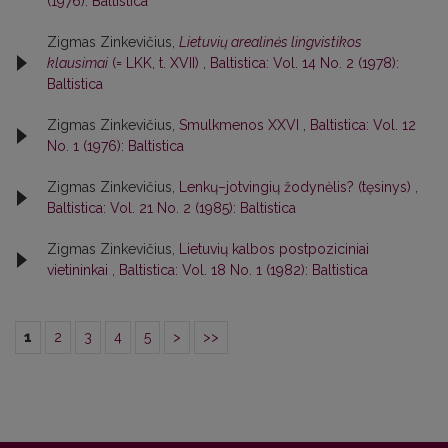
(1976): Baltistica
Zigmas Zinkevičius,
Lietuvių arealinės lingvistikos
klausimai
(= LKK, t. XVII)
,
Baltistica: Vol. 14 No. 2 (1978):
Baltistica
Zigmas Zinkevičius,
Smulkmenos XXVI
,
Baltistica: Vol. 12
No. 1 (1976): Baltistica
Zigmas Zinkevičius,
Lenkų–jotvingių žodynėlis? (tęsinys)
,
Baltistica: Vol. 21 No. 2 (1985): Baltistica
Zigmas Zinkevičius,
Lietuvių kalbos postpoziciniai
vietininkai
,
Baltistica: Vol. 18 No. 1 (1982): Baltistica
1
2
3
4
5
>
>>