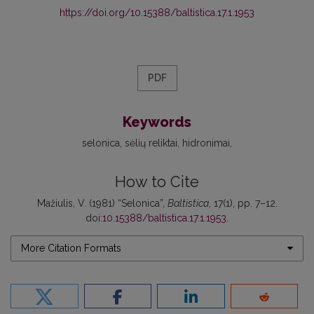
https://doi.org/10.15388/baltistica.17.1.1953
PDF
Keywords
selonica
sėlių reliktai
hidronimai
How to Cite
Mažiulis, V. (1981) “Selonica”,
Baltistica
, 17(1), pp. 7–12.
doi:
10.15388/baltistica.17.1.1953
.
More Citation Formats