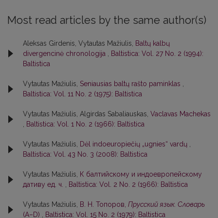
Most read articles by the same author(s)
Aleksas Girdenis, Vytautas Mažiulis,
Baltų kalbų
divergencinė chronologija
,
Baltistica: Vol. 27 No. 2 (1994):
Baltistica
Vytautas Mažiulis,
Seniausias baltų rašto paminklas
,
Baltistica: Vol. 11 No. 2 (1975): Baltistica
Vytautas Mažiulis, Algirdas Sabaliauskas,
Vaclavas Machekas
,
Baltistica: Vol. 1 No. 2 (1966): Baltistica
Vytautas Mažiulis,
Dėl indoeuropiečių „ugnies“ vardų
,
Baltistica: Vol. 43 No. 3 (2008): Baltistica
Vytautas Mažiulis,
К балтийскому и индоевропейскому
дативу ед. ч.
,
Baltistica: Vol. 2 No. 2 (1966): Baltistica
Vytautas Mažiulis,
В. Н. Топоров,
Прусский язык. Словарь
(А–D)
,
Baltistica: Vol. 15 No. 2 (1979): Baltistica