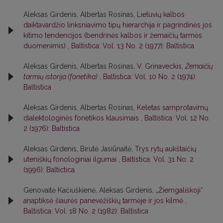
Aleksas Girdenis, Albertas Rosinas,
Lietuvių kalbos
daiktavardžio linksniavimo tipų hierarchija ir pagrindinės jos
kitimo tendencijos (bendrinės kalbos ir žemaičių tarmės
duomenimis)
,
Baltistica: Vol. 13 No. 2 (1977): Baltistica
Aleksas Girdenis, Albertas Rosinas,
V. Grinaveckis,
Žemaičių
tarmių istorija (fonetika)
,
Baltistica: Vol. 10 No. 2 (1974):
Baltistica
Aleksas Girdenis, Albertas Rosinas,
Keletas samprotavimų
dialektologinės fonetikos klausimais
,
Baltistica: Vol. 12 No.
2 (1976): Baltistica
Aleksas Girdenis, Birutė Jasiūnaitė,
Trys rytų aukštaičių
uteniškių fonologiniai ilgumai
,
Baltistica: Vol. 31 No. 2
(1996): Baltictica
Genovaitė Kačiuškienė, Aleksas Girdenis,
„Žiemgališkoji“
anaptiksė šiaurės panevėžiškių tarmėje ir jos kilmė
,
Baltistica: Vol. 18 No. 2 (1982): Baltistica