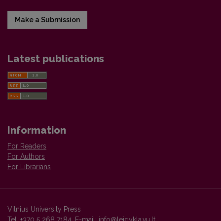
Make a Submission
Latest publications
Information
For Readers
For Authors
For Librarians
Vilnius University Press
Tel. +370 5 268 7184, E-mail:
info@leidykla.vu.lt