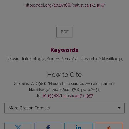
https://doi.org/10.15388/baltistica.17.1.1957
PDF
Keywords
lietuvių dialektologija
šiaurės žemaičiai
hierarchinė klasifikacija
How to Cite
Girdenis, A. (1981) “Hierarchinė šiaurės žemaičių tarmės
klasifikacija”,
Baltistica
, 17(1), pp. 42–51.
doi:
10.15388/baltistica.17.1.1957
.
More Citation Formats