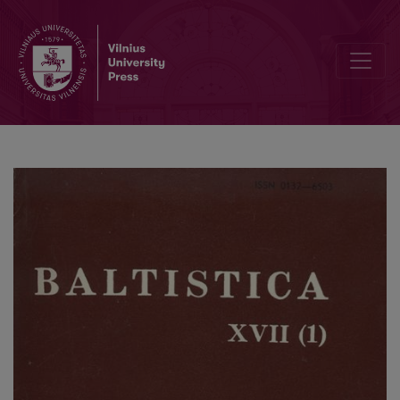
Hierarchinė šiaurės žemaičių tarmės klasifikacija