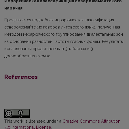
Иерархическая классификация северожемайтского
наречия
Предлагается подробная иерархическая классификация
северожемайтских говоров литовского языка, полученная
методом иерархического группирования диалектальных зон
на основании разностей частоты гласных фонем. Результаты
исследования представлены в 3 таблицах и 3
древообразных схемах.
References
This work is licensed under a
Creative Commons Attribution
4.0 International License
.