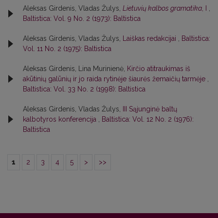
Aleksas Girdenis, Vladas Žulys,
Lietuvių kalbos gramatika
, I
,
Baltistica: Vol. 9 No. 2 (1973): Baltistica
Aleksas Girdenis, Vladas Žulys,
Laiškas redakcijai
,
Baltistica:
Vol. 11 No. 2 (1975): Baltistica
Aleksas Girdenis, Lina Murinienė,
Kirčio atitraukimas iš
akūtinių galūnių ir jo raida rytinėje šiaurės žemaičių tarmėje
,
Baltistica: Vol. 33 No. 2 (1998): Baltistica
Aleksas Girdenis, Vladas Žulys,
III Sąjunginė baltų
kalbotyros konferencija
,
Baltistica: Vol. 12 No. 2 (1976):
Baltistica
1
2
3
4
5
>
>>