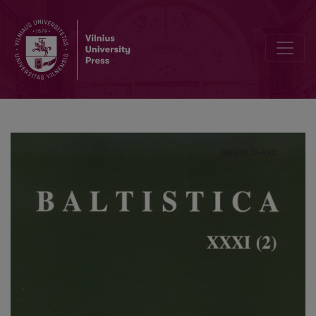
Kelios pastabos apie tarmių tekstų kaupimą bei šnektų žodynus