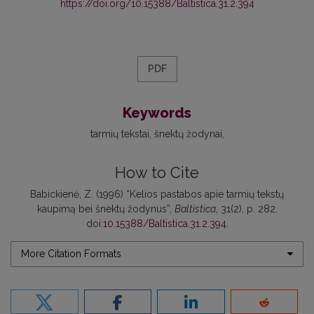
https://doi.org/10.15388/Baltistica.31.2.394
PDF
Keywords
tarmių tekstai
šnektų žodynai
How to Cite
Babickienė, Z. (1996) “Kelios pastabos apie tarmių tekstų
kaupimą bei šnektų žodynus”,
Baltistica
, 31(2), p. 282.
doi:
10.15388/Baltistica.31.2.394
.
More Citation Formats