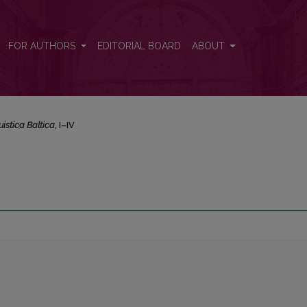
FOR AUTHORS
EDITORIAL BOARD
ABOUT
uistica Baltica
, I–IV