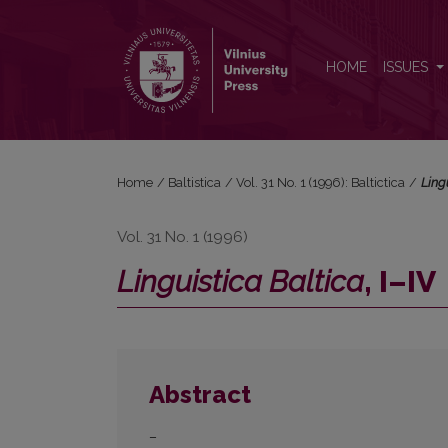
<i>Linguistica Baltica</i>, I–IV
HOME
ISSUES
Home
/
Baltistica
/
Vol. 31 No. 1 (1996): Baltictica
/
Ling
Vol. 31 No. 1 (1996)
Linguistica Baltica
, I–IV
Abstract
–