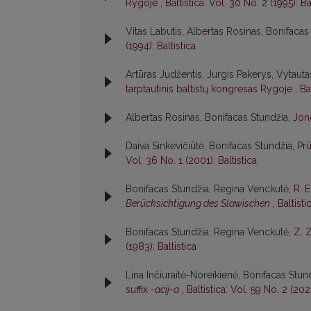
Rygoje
,
Baltistica: Vol. 30 No. 2 (1995): Ba
Vitas Labutis, Albertas Rosinas, Bonifacas
(1994): Baltistica
Artūras Judžentis, Jurgis Pakerys, Vytautas
tarptautinis baltistų kongresas Rygoje
,
Ba
Albertas Rosinas, Bonifacas Stundžia,
Jon
Daiva Sinkevičiūtė, Bonifacas Stundžia,
Pr
Vol. 36 No. 1 (2001): Baltistica
Bonifacas Stundžia, Regina Venckutė,
R. 
Berücksichtigung des Slawischen
,
Baltisti
Bonifacas Stundžia, Regina Venckutė,
Z. 
(1983): Baltistica
Lina Inčiuraitė-Noreikienė, Bonifacas Stun
suffix
-acij-a
,
Baltistica: Vol. 59 No. 2 (2024