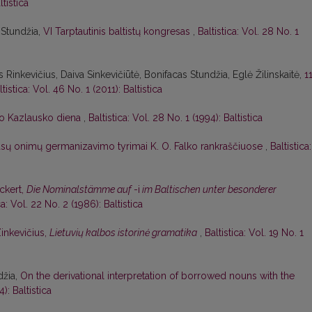
ltistica
 Stundžia,
VI Tarptautinis baltistų kongresas
,
Baltistica: Vol. 28 No. 1
 Rinkevičius, Daiva Sinkevičiūtė, Bonifacas Stundžia, Eglė Žilinskaitė,
1
ltistica: Vol. 46 No. 1 (2011): Baltistica
o Kazlausko diena
,
Baltistica: Vol. 28 No. 1 (1994): Baltistica
ūsų onimų germanizavimo tyrimai K. O. Falko rankraščiuose
,
Baltistica:
Eckert,
Die Nominalstämme auf
-i
im Baltischen unter besonderer
ca: Vol. 22 No. 2 (1986): Baltistica
Zinkevičius,
Lietuvių kalbos istorinė gramatika
,
Baltistica: Vol. 19 No. 1
džia,
On the derivational interpretation of borrowed nouns with the
): Baltistica