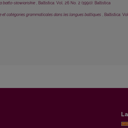
a bałto-słowiańskie
,
Baltistica: Vol. 26 No. 2 (1990): Baltistica
 et catégories grammaticales dans les langues baltiques
,
Baltistica: Vol
La