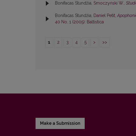
Bonifacas Stundžia,
Smoczyński W.,
Studi
Bonifacas Stundžia,
Daniel Petit,
Apophonie
40 No. 1 (2005): Baltistica
1
2
3
4
5
>
>>
Make a Submission