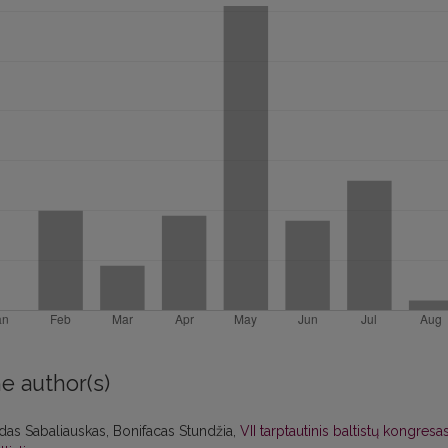
e author(s)
das Sabaliauskas, Bonifacas Stundžia,
VII tarptautinis baltistų kongresa