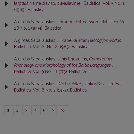
tarptautiniame slavistų suvažiavime
,
Baltistica: Vol. 5 No. 1
(1969): Baltistica
Algirdas Sabaliauskas,
Jörundur Hilmarsson
,
Baltistica: Vol.
28 No. 1 (1994): Baltistica
Algirdas Sabaliauskas,
J. Kabelka,
Baltų filologijos įvadas
,
Baltistica: Vol. 21 No. 2 (1985): Baltistica
Algirdas Sabaliauskas,
Jānis Endzelīns,
Comparative
Phonology and Morphology of the Baltic Languages
,
Baltistica: Vol. 9 No. 1 (1973): Baltistica
Algirdas Sabaliauskas,
Dėl lie.
čiū̃tė
„kankorėžis“ kilmės
,
Baltistica: Vol. 8 No. 2 (1972): Baltistica
1
2
3
4
5
>
>>