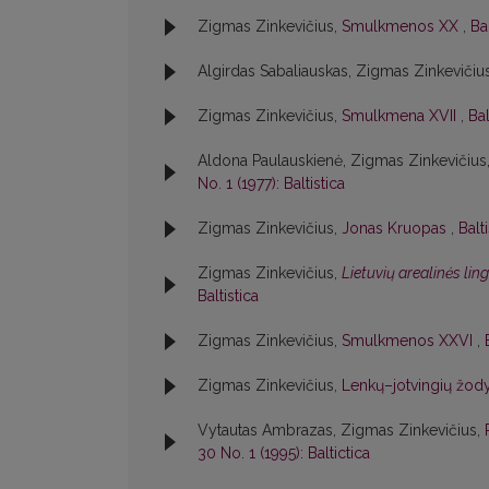
Zigmas Zinkevičius,
Smulkmenos XX
,
Bal
Algirdas Sabaliauskas, Zigmas Zinkevičiu
Zigmas Zinkevičius,
Smulkmena XVII
,
Bal
Aldona Paulauskienė, Zigmas Zinkevičius
No. 1 (1977): Baltistica
Zigmas Zinkevičius,
Jonas Kruopas
,
Balt
Zigmas Zinkevičius,
Lietuvių arealinės lin
Baltistica
Zigmas Zinkevičius,
Smulkmenos XXVI
,
Zigmas Zinkevičius,
Lenkų–jotvingių žody
Vytautas Ambrazas, Zigmas Zinkevičius,
30 No. 1 (1995): Baltictica