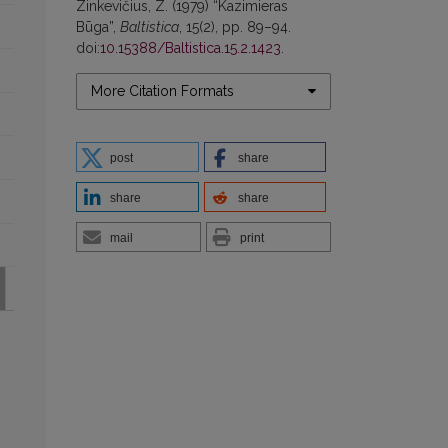
Zinkevičius, Z. (1979) “Kazimieras
Būga”,
Baltistica
, 15(2), pp. 89–94.
doi:
10.15388/Baltistica.15.2.1423
.
More Citation Formats
post
share
share
share
mail
print