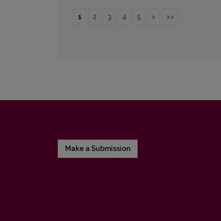
1
2
3
4
5
>
>>
Make a Submission