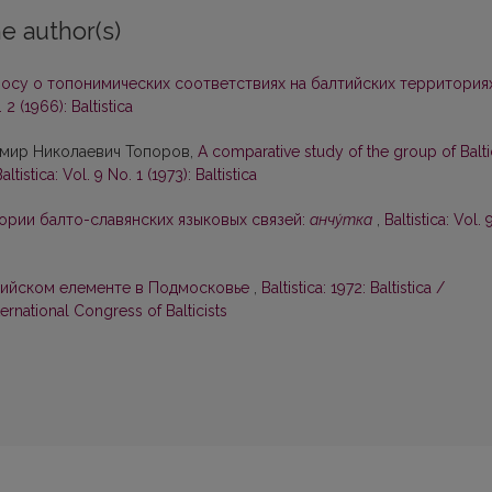
e author(s)
осу о топонимических соответствиях на балтийских территория
. 2 (1966): Baltistica
имир Николаевич Топоров,
A comparative study of the group of Balti
altistica: Vol. 9 No. 1 (1973): Baltistica
ории балто-славянских языковых связей:
анчу́тка
,
Baltistica: Vol. 
тийском елементе в Подмосковье
,
Baltistica: 1972: Baltistica /
rnational Congress of Balticists