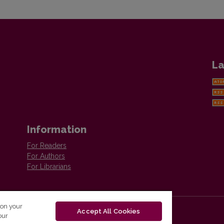
La
Information
For Readers
For Authors
For Librarians
 on your
Accept All Cookies
our