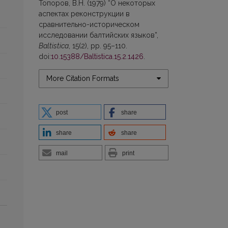
Топоров, В.Н. (1979) “О некоторых
аспектах реконструкции в
сравнительно-историческом
исследовании балтийских языков”,
Baltistica
, 15(2), pp. 95–110.
doi:
10.15388/Baltistica.15.2.1426
.
More Citation Formats
post
share
share
share
mail
print