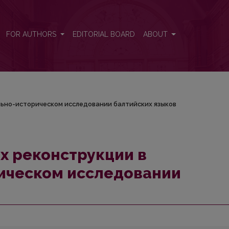
тельно-историческом исследовании балтийских языков
FOR AUTHORS
EDITORIAL BOARD
ABOUT
льно-историческом исследовании балтийских языков
х реконструкции в
ическом исследовании