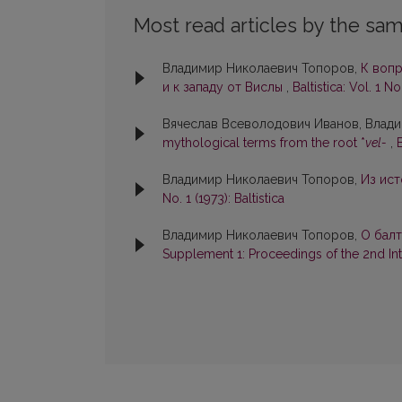
Most read articles by the sam
Владимир Николаевич Топоров,
К вопр
и к западу от Вислы
,
Baltistica: Vol. 1 No
Вячеслав Всеволодович Иванов, Влад
mythological terms from the root *
vel-
,
B
Владимир Николаевич Топоров,
Из ист
No. 1 (1973): Baltistica
Владимир Николаевич Топоров,
О бал
Supplement 1: Proceedings of the 2nd Inte