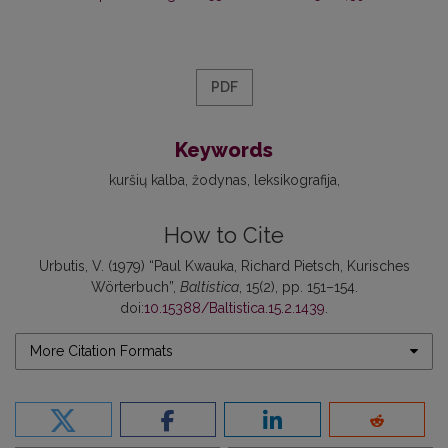
PDF
Keywords
kuršių kalba
žodynas
leksikografija
How to Cite
Urbutis, V. (1979) “Paul Kwauka, Richard Pietsch, Kurisches
Wörterbuch”,
Baltistica
, 15(2), pp. 151–154.
doi:
10.15388/Baltistica.15.2.1439
.
More Citation Formats