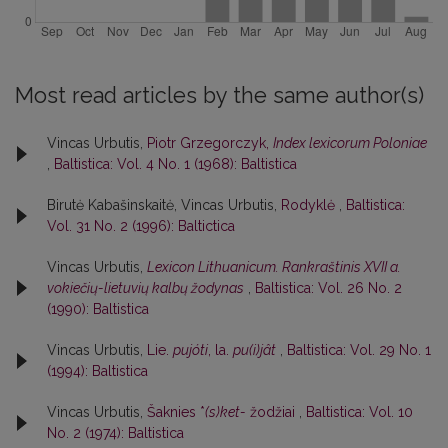
Most read articles by the same author(s)
Vincas Urbutis,
Piotr Grzegorczyk,
Index lexicorum Poloniae
,
Baltistica: Vol. 4 No. 1 (1968): Baltistica
Birutė Kabašinskaitė, Vincas Urbutis,
Rodyklė
,
Baltistica:
Vol. 31 No. 2 (1996): Baltictica
Vincas Urbutis,
Lexicon Lithuanicum. Rankraštinis XVII a.
vokiečių-lietuvių kalbų žodynas
,
Baltistica: Vol. 26 No. 2
(1990): Baltistica
Vincas Urbutis,
Lie.
pujóti
, la.
pu(i)jât
,
Baltistica: Vol. 29 No. 1
(1994): Baltistica
Vincas Urbutis,
Šaknies *
(s)ket-
žodžiai
,
Baltistica: Vol. 10
No. 2 (1974): Baltistica