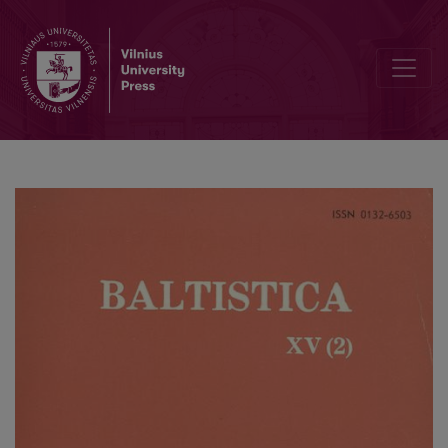
Paul Kwauka, Richard Pietsch, <i>Kurisches Wörterbuch</i>