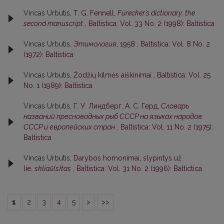
Vincas Urbutis,
T. G. Fennell,
Fürecker’s dictionary: the
second manuscript
,
Baltistica: Vol. 33 No. 2 (1998): Baltistica
Vincas Urbutis,
Этимология
, 1958
,
Baltistica: Vol. 8 No. 2
(1972): Baltistica
Vincas Urbutis,
Žodžių kilmės aiškinimai
,
Baltistica: Vol. 25
No. 1 (1989): Baltistica
Vincas Urbutis,
Г. У. Линдберг, А. С. Герд,
Словарь
названий пресноводных рыб СССР на языках народов
СССР и европейских стран
,
Baltistica: Vol. 11 No. 2 (1975):
Baltistica
Vincas Urbutis,
Darybos homonimai, slypintys už
lie.
skliaũ(s)tas
,
Baltistica: Vol. 31 No. 2 (1996): Baltictica
1
2
3
4
5
>
>>