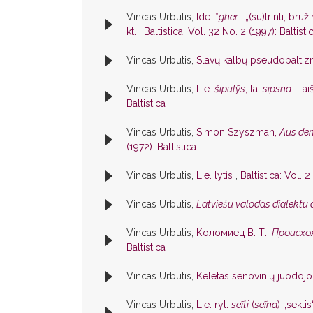
Vincas Urbutis,
Ide. *
gher-
„(su)trinti, brūž
kt.
,
Baltistica: Vol. 32 No. 2 (1997): Baltisti
Vincas Urbutis,
Slavų kalbų pseudobalti
Vincas Urbutis,
Lie.
šipulỹs
, la.
sipsna
– ai
Baltistica
Vincas Urbutis,
Simon Szyszman,
Aus dem
(1972): Baltistica
Vincas Urbutis,
Lie. lytìs
,
Baltistica: Vol. 2
Vincas Urbutis,
Latviešu valodas dialektu 
Vincas Urbutis,
Коломиец В. Т.,
Происхо
Baltistica
Vincas Urbutis,
Keletas senovinių juodoj
Vincas Urbutis,
Lie. ryt.
seĩti
(
seĩna
) „sekti