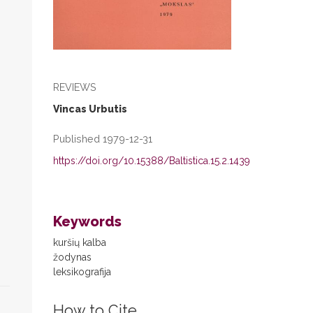
REVIEWS
Vincas Urbutis
Published 1979-12-31
https://doi.org/10.15388/Baltistica.15.2.1439
Keywords
kuršių kalba
žodynas
leksikografija
How to Cite