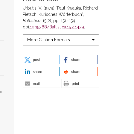
Urbutis, V. (1979) “Paul Kwauka, Richard
Pietsch, Kurisches Wörterbuch”,
Baltistica
, 15(2), pp. 151–154.
doi:
10.15388/Baltistica.15.2.1439
.
More Citation Formats
post
share
share
share
mail
print