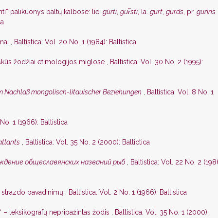
inti“ palikuonys baltų kalbose: lie.
gùrti
,
gur̃sti
, la.
gurt
,
gurds
, pr.
gurīns
ca
zmai
,
Baltistica: Vol. 20 No. 1 (1984): Baltistica
škūs žodžiai etimologijos miglose
,
Baltistica: Vol. 30 No. 2 (1995):
 Nachlaß mongolisch-litauischer Beziehungen
,
Baltistica: Vol. 8 No. 1
 No. 1 (1966): Baltistica
atlants
,
Baltistica: Vol. 35 No. 2 (2000): Baltictica
ждение общеславянских названий рыб
,
Baltistica: Vol. 22 No. 2 (198
o strazdo pavadinimų
,
Baltistica: Vol. 2 No. 1 (1966): Baltistica
s“ – leksikografų nepripažintas žodis
,
Baltistica: Vol. 35 No. 1 (2000):