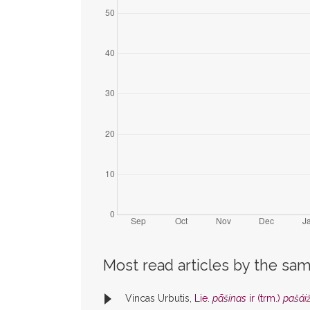
Most read articles by the sam
Vincas Urbutis,
Lie.
pãšinas
ir (trm.)
pašái