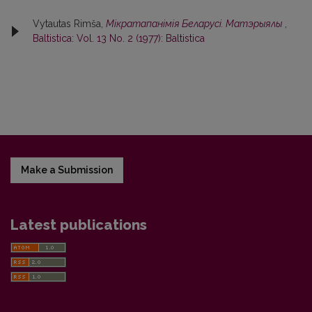
Vytautas Rimša,
Мiкратапанiмiя Беларусi. Матэрыялы
,
Baltistica: Vol. 13 No. 2 (1977): Baltistica
Make a Submission
Latest publications