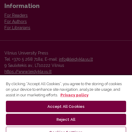
Information
For Readers
For Authors
For Librarians
Vilnius University Press
Tel. +370 5 268 7184, E-mail:
info@leidykla.vu.lt
9 Saulėtekis av., LT10222 Vilnius
https://www.leidykla.vu.lt
By clicking “Accept All Cookies”, you agree to the storing of cookies
on your device to enhance site navigation, analyze site usage, and
Vilnius University Press platform and metadata are distributed by
assist in our marketing efforts.
Privacy policy
Creative Commons International License
.
Accept All Cookies
Reject All