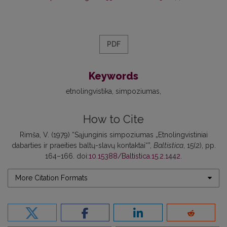
PDF
Keywords
etnolingvistika
simpoziumas
How to Cite
Rimša, V. (1979) “Sąjunginis simpoziumas „Etnolingvistiniai
dabarties ir praeities baltų-slavų kontaktai“”,
Baltistica
, 15(2), pp.
164–166. doi:
10.15388/Baltistica.15.2.1442
.
More Citation Formats