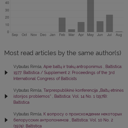
Most read articles by the same author(s)
Vytautas Rimša,
Apie baltų ir trakų antroponimus
,
Baltistica:
1977: Baltistica / Supplement 2: Proceedings of the 3rd
International Congress of Balticists
Vytautas Rimša,
Tarprespublikinė konferencija „Baltų etninės
istorijos problemos“
,
Baltistica: Vol. 14 No. 1 (1978):
Baltistica
Vytautas Rimša,
К вопросу о происхождении некоторых
белорусских антропонимов
,
Baltistica: Vol. 10 No. 2
(1974): Baltistica