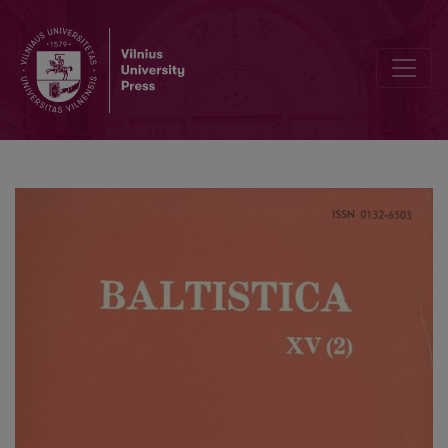
Sąjunginis simpoziumas „Etnolingvistiniai dabarties ir praeities baltų