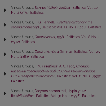
Vincas Urbutis,
Šaknies *
(s)ket-
žodžiai
,
Baltistica: Vol. 10
No. 2 (1974): Baltistica
Vincas Urbutis,
T. G. Fennell,
Fürecker’s dictionary: the
second manuscript
,
Baltistica: Vol. 33 No. 2 (1998): Baltistica
Vincas Urbutis,
Этимология
, 1958
,
Baltistica: Vol. 8 No. 2
(1972): Baltistica
Vincas Urbutis,
Žodžių kilmės aiškinimai
,
Baltistica: Vol. 25
No. 1 (1989): Baltistica
Vincas Urbutis,
Г. У. Линдберг, А. С. Герд,
Словарь
названий пресноводных рыб СССР на языках народов
СССР и европейских стран
,
Baltistica: Vol. 11 No. 2 (1975):
Baltistica
Vincas Urbutis,
Darybos homonimai, slypintys už
lie.
skliaũ(s)tas
,
Baltistica: Vol. 31 No. 2 (1996): Baltictica