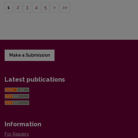
1
2
3
4
5
>
>>
Make a Submission
Latest publications
Information
For Readers