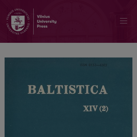
V. Paulauskienė, <i>Lietuvių kalbotyra 1969–1972. Literatūros rodyk