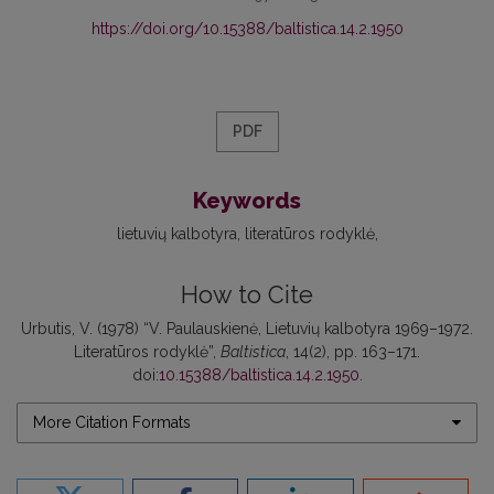
https://doi.org/10.15388/baltistica.14.2.1950
PDF
Keywords
lietuvių kalbotyra
literatūros rodyklė
How to Cite
Urbutis, V. (1978) “V. Paulauskienė, Lietuvių kalbotyra 1969–1972.
Literatūros rodyklė”,
Baltistica
, 14(2), pp. 163–171.
doi:
10.15388/baltistica.14.2.1950
.
More Citation Formats