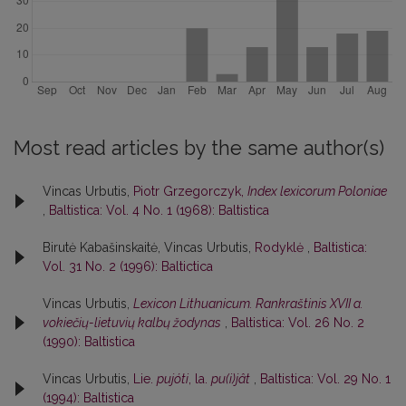
Most read articles by the same author(s)
Vincas Urbutis,
Piotr Grzegorczyk,
Index lexicorum Poloniae
,
Baltistica: Vol. 4 No. 1 (1968): Baltistica
Birutė Kabašinskaitė, Vincas Urbutis,
Rodyklė
,
Baltistica:
Vol. 31 No. 2 (1996): Baltictica
Vincas Urbutis,
Lexicon Lithuanicum. Rankraštinis XVII a.
vokiečių-lietuvių kalbų žodynas
,
Baltistica: Vol. 26 No. 2
(1990): Baltistica
Vincas Urbutis,
Lie.
pujóti
, la.
pu(i)jât
,
Baltistica: Vol. 29 No. 1
(1994): Baltistica