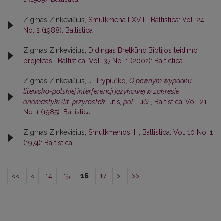
Zigmas Zinkevičius,
Smulkmena LXVIII
,
Baltistica: Vol. 24
No. 2 (1988): Baltistica
Zigmas Zinkevičius,
Didingas Bretkūno Biblijos leidimo
projektas
,
Baltistica: Vol. 37 No. 1 (2002): Baltictica
Zigmas Zinkevičius,
J. Trypućko,
O pewnym wypadku
litewsko-polskiej interferencji językowej w zakresie
onomastyki (lit. przyrostek
-utis
, pol.
-uć
)
,
Baltistica: Vol. 21
No. 1 (1985): Baltistica
Zigmas Zinkevičius,
Smulkmenos III
,
Baltistica: Vol. 10 No. 1
(1974): Baltistica
<<
<
14
15
16
17
>
>>