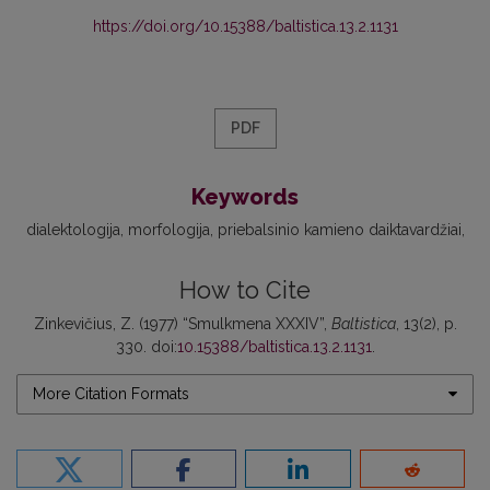
https://doi.org/10.15388/baltistica.13.2.1131
PDF
Keywords
dialektologija
morfologija
priebalsinio kamieno daiktavardžiai
How to Cite
Zinkevičius, Z. (1977) “Smulkmena XXXIV”,
Baltistica
, 13(2), p.
330. doi:
10.15388/baltistica.13.2.1131
.
More Citation Formats