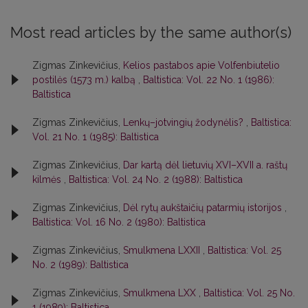
Most read articles by the same author(s)
Zigmas Zinkevičius,
Kelios pastabos apie Volfenbiutelio
postilės (1573 m.) kalbą
,
Baltistica: Vol. 22 No. 1 (1986):
Baltistica
Zigmas Zinkevičius,
Lenkų–jotvingių žodynėlis?
,
Baltistica:
Vol. 21 No. 1 (1985): Baltistica
Zigmas Zinkevičius,
Dar kartą dėl lietuvių XVI–XVII a. raštų
kilmės
,
Baltistica: Vol. 24 No. 2 (1988): Baltistica
Zigmas Zinkevičius,
Dėl rytų aukštaičių patarmių istorijos
,
Baltistica: Vol. 16 No. 2 (1980): Baltistica
Zigmas Zinkevičius,
Smulkmena LXXII
,
Baltistica: Vol. 25
No. 2 (1989): Baltistica
Zigmas Zinkevičius,
Smulkmena LXX
,
Baltistica: Vol. 25 No.
1 (1989): Baltistica