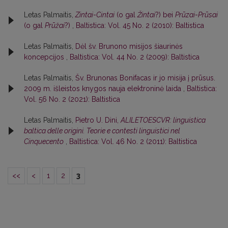
Letas Palmaitis,
Zintai
-
Cintai
(o gal
Žintai
?) bei
Prūzai
-
Prūsai
(o gal
Prūžai
?)
,
Baltistica: Vol. 45 No. 2 (2010): Baltistica
Letas Palmaitis,
Dėl šv. Brunono misijos šiaurinės
koncepcijos
,
Baltistica: Vol. 44 No. 2 (2009): Baltistica
Letas Palmaitis,
Šv. Brunonas Bonifacas ir jo misija į prūsus.
2009 m. išleistos knygos nauja elektroninė laida
,
Baltistica:
Vol. 56 No. 2 (2021): Baltistica
Letas Palmaitis,
Pietro U. Dini,
ALILETOESCVR: linguistica
baltica delle origini. Teorie e contesti linguistici nel
Cinquecento
,
Baltistica: Vol. 46 No. 2 (2011): Baltistica
<<
<
1
2
3