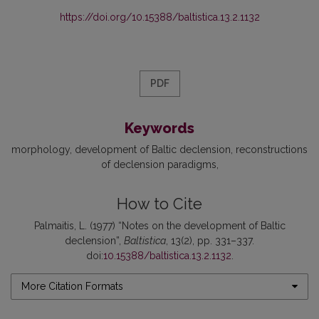
https://doi.org/10.15388/baltistica.13.2.1132
PDF
Keywords
morphology
development of Baltic declension
reconstructions
of declension paradigms
How to Cite
Palmaitis, L. (1977) “Notes on the development of Baltic
declension”,
Baltistica
, 13(2), pp. 331–337.
doi:
10.15388/baltistica.13.2.1132
.
More Citation Formats