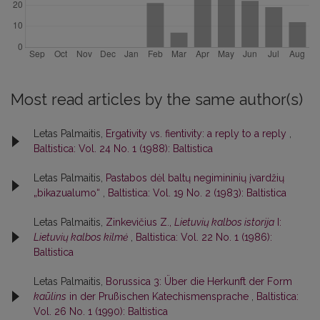
Most read articles by the same author(s)
Letas Palmaitis,
Ergativity vs. fientivity: a reply to a reply
,
Baltistica: Vol. 24 No. 1 (1988): Baltistica
Letas Palmaitis,
Pastabos dėl baltų negimininių įvardžių
„bikazualumo“
,
Baltistica: Vol. 19 No. 2 (1983): Baltistica
Letas Palmaitis,
Zinkevičius Z.,
Lietuvių kalbos istorija
I:
Lietuvių kalbos kilmė
,
Baltistica: Vol. 22 No. 1 (1986):
Baltistica
Letas Palmaitis,
Borussica 3: Über die Herkunft der Form
kaūlins
in der Prußischen Katechismensprache
,
Baltistica:
Vol. 26 No. 1 (1990): Baltistica