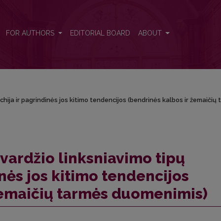
rarchija ir pagrindinės jos kitimo tendencijos (bendrinės kalbos ir žem
FOR AUTHORS
EDITORIAL BOARD
ABOUT
chija ir pagrindinės jos kitimo tendencijos (bendrinės kalbos ir žemaičių
vardžio linksniavimo tipų
inės jos kitimo tendencijos
žemaičių tarmės duomenimis)