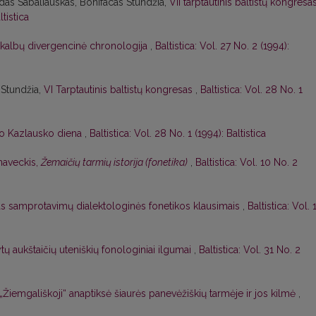
das Sabaliauskas, Bonifacas Stundžia,
VII tarptautinis baltistų kongresa
ltistica
 kalbų divergencinė chronologija
,
Baltistica: Vol. 27 No. 2 (1994):
 Stundžia,
VI Tarptautinis baltistų kongresas
,
Baltistica: Vol. 28 No. 1
o Kazlausko diena
,
Baltistica: Vol. 28 No. 1 (1994): Baltistica
naveckis,
Žemaičių tarmių istorija (fonetika)
,
Baltistica: Vol. 10 No. 2
as samprotavimų dialektologinės fonetikos klausimais
,
Baltistica: Vol. 
ytų aukštaičių uteniškių fonologiniai ilgumai
,
Baltistica: Vol. 31 No. 2
„Žiemgališkoji“ anaptiksė šiaurės panevėžiškių tarmėje ir jos kilmė
,