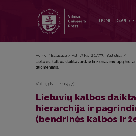
Lietuvių kalbos daiktavardžio linksniavimo tipų hie
HOME
ISSUES
Home
/
Baltistica
/
Vol. 13 No. 2 (1977): Baltistica
/
Lietuvių kalbos daiktavardžio linksniavimo tipų hierar
duomenimis)
Vol. 13 No. 2 (1977)
Lietuvių kalbos daikta
hierarchija ir pagrind
(bendrinės kalbos ir 