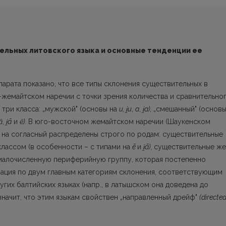
ельных литовского языка и основные тенденции ее
арата показано, что все типы склонения существительных в
-жемайтском наречии с точки зрения количества и сравнительно
три клас­са: „мужской" (основы на
и,
i
u
,
a
,
i
a),
„смешанный" (основ
ā
,
i
ā
и
ē).
В юго-восточном жемайтском наречии (Шаукенском
 на согласный распределены строго по родам: существительные
классом (в особенности – с типами на
ē
и
i
ā),
существительные же
малочисленную пе­риферийную группу, которая постепенно
иза­ция по двум главным категориям склонения, соответствующим
гих балтийских языках (напр., в латышском она доведена до
 значит, что этим языкам свойствен „направленный дрейф"
(directe