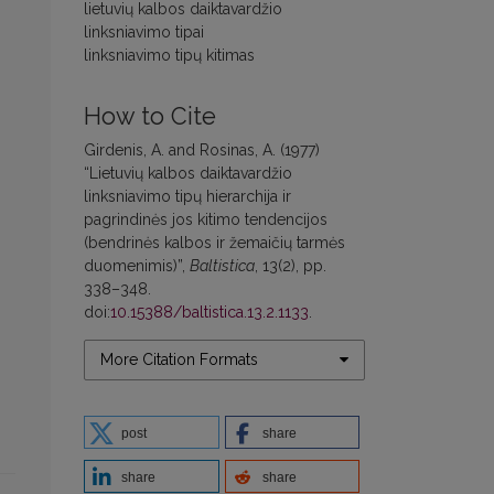
lietuvių kalbos daiktavardžio
linksniavimo tipai
linksniavimo tipų kitimas
How to Cite
Girdenis, A. and Rosinas, A. (1977)
“Lietuvių kalbos daiktavardžio
linksniavimo tipų hierarchija ir
pagrindinės jos kitimo tendencijos
(bendrinės kalbos ir žemaičių tarmės
duomenimis)”,
Baltistica
, 13(2), pp.
338–348.
doi:
10.15388/baltistica.13.2.1133
.
More Citation Formats
post
share
share
share