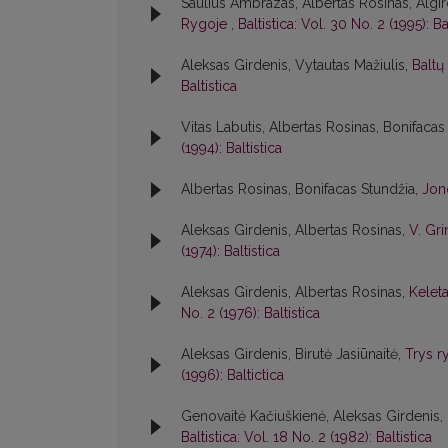
Saulius Ambrazas, Albertas Rosinas, Algir
Rygoje
,
Baltistica: Vol. 30 No. 2 (1995): Ba
Aleksas Girdenis, Vytautas Mažiulis,
Baltų
Baltistica
Vitas Labutis, Albertas Rosinas, Bonifacas
(1994): Baltistica
Albertas Rosinas, Bonifacas Stundžia,
Jon
Aleksas Girdenis, Albertas Rosinas,
V. Gri
(1974): Baltistica
Aleksas Girdenis, Albertas Rosinas,
Kelet
No. 2 (1976): Baltistica
Aleksas Girdenis, Birutė Jasiūnaitė,
Trys r
(1996): Baltictica
Genovaitė Kačiuškienė, Aleksas Girdenis,
Baltistica: Vol. 18 No. 2 (1982): Baltistica