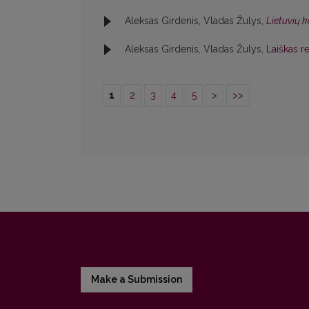
Aleksas Girdenis, Vladas Žulys,
Lietuvių 
Aleksas Girdenis, Vladas Žulys,
Laiškas r
1
2
3
4
5
>
>>
Make a Submission