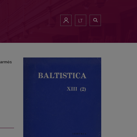
aičių tarmės duomenimis)
LT
 tarmės