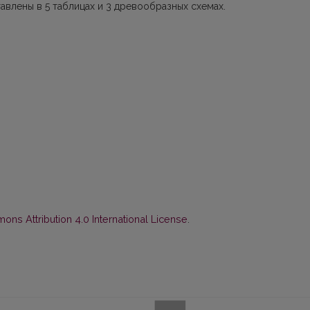
влены в 5 таблицах и 3 древообразных схе­мах.
ns Attribution 4.0 International License
.