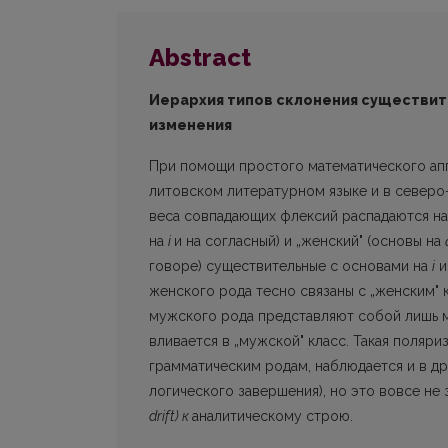
Abstract
Иерархия типов склонения существит
изменения
При помощи простого математического апп
литовском литературном языке и в северо
веса совпадающих флексий распадаются на 
на
i
и на согласный) и „женс­кий" (основы на
говоре) существительные с основами на
i
и
женского рода тесно связаны с „женским" 
мужского рода представляют собой лишь 
вливается в „мужской" класс. Такая поляр
грамматическим родам, наблюдается и в дру
логичес­кого завершения), но это вовсе не
drift) к
аналитическому строю.