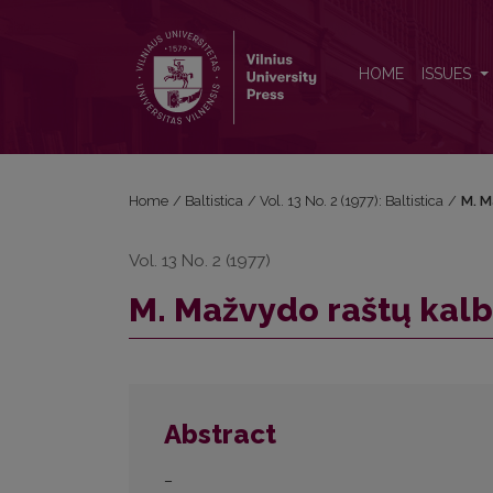
M. Mažvydo raštų kalba
HOME
ISSUES
Home
/
Baltistica
/
Vol. 13 No. 2 (1977): Baltistica
/
M. M
Vol. 13 No. 2 (1977)
M. Mažvydo raštų kal
Abstract
–