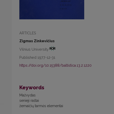
ARTICLES
Zigmas Zinkevičius
Vilnius University
Published 1977-12-31
https://doi.org/10.15388/baltistica.13.2.1220
Keywords
Mažvydas
senieji raštai
žemaičių tarmės elementai