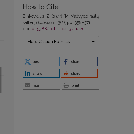
How to Cite
Zinkevičius, Z. (1977) “M. Mažvydo raštų
kalba”,
Baltistica
, 13(2), pp. 358–371.
doi:
10.15388/baltistica.13.2.1220
.
More Citation Formats
post
share
share
share
mail
print