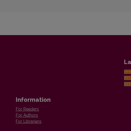
La
Information
For Readers
For Authors
For Librarians