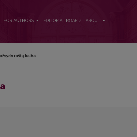
FOR AUTHORS
EDITORIAL BOARD
ABOUT
ažvydo raštų kalba
ba