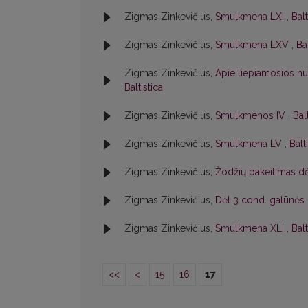
Zigmas Zinkevičius,
Smulkmena LXI
,
Balt
Zigmas Zinkevičius,
Smulkmena LXV
,
Ba
Zigmas Zinkevičius,
Apie liepiamosios n
Baltistica
Zigmas Zinkevičius,
Smulkmenos IV
,
Bal
Zigmas Zinkevičius,
Smulkmena LV
,
Balt
Zigmas Zinkevičius,
Žodžių pakeitimas dė
Zigmas Zinkevičius,
Dėl 3 cond. galūnės
Zigmas Zinkevičius,
Smulkmena XLI
,
Balt
<<
<
15
16
17