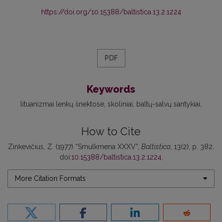
https://doi.org/10.15388/baltistica.13.2.1224
PDF
Keywords
lituanizmai lenkų šnektose
skoliniai
baltų-salvų santykiai
How to Cite
Zinkevičius, Z. (1977) “Smulkmena XXXV”,
Baltistica
, 13(2), p. 382.
doi:
10.15388/baltistica.13.2.1224
.
More Citation Formats