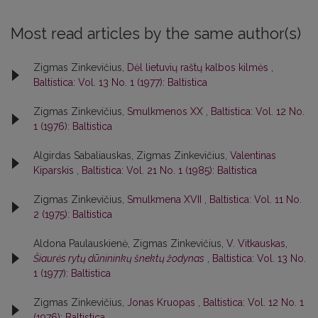
Most read articles by the same author(s)
Zigmas Zinkevičius,
Dėl lietuvių raštų kalbos kilmės
,
Baltistica: Vol. 13 No. 1 (1977): Baltistica
Zigmas Zinkevičius,
Smulkmenos XX
,
Baltistica: Vol. 12 No.
1 (1976): Baltistica
Algirdas Sabaliauskas, Zigmas Zinkevičius,
Valentinas
Kiparskis
,
Baltistica: Vol. 21 No. 1 (1985): Baltistica
Zigmas Zinkevičius,
Smulkmena XVII
,
Baltistica: Vol. 11 No.
2 (1975): Baltistica
Aldona Paulauskienė, Zigmas Zinkevičius,
V. Vitkauskas,
Šiaurės rytų dūnininkų šnektų žodynas
,
Baltistica: Vol. 13 No.
1 (1977): Baltistica
Zigmas Zinkevičius,
Jonas Kruopas
,
Baltistica: Vol. 12 No. 1
(1976): Baltistica