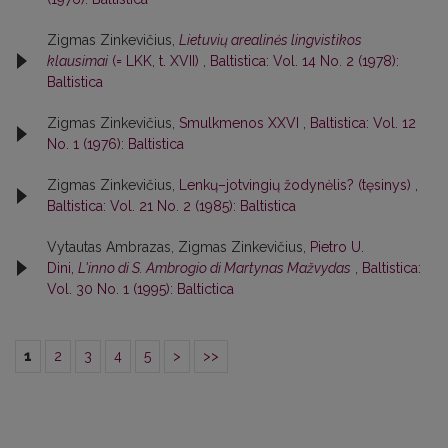
Zigmas Zinkevičius,
Lietuvių arealinės lingvistikos
klausimai
(= LKK, t. XVII)
,
Baltistica: Vol. 14 No. 2 (1978):
Baltistica
Zigmas Zinkevičius,
Smulkmenos XXVI
,
Baltistica: Vol. 12
No. 1 (1976): Baltistica
Zigmas Zinkevičius,
Lenkų–jotvingių žodynėlis? (tęsinys)
,
Baltistica: Vol. 21 No. 2 (1985): Baltistica
Vytautas Ambrazas, Zigmas Zinkevičius,
Pietro U.
Dini,
L'inno di S. Ambrogio di Martynas Mažvydas
,
Baltistica:
Vol. 30 No. 1 (1995): Baltictica
1
2
3
4
5
>
>>