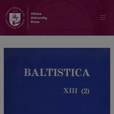
<i>Мiкратапанiмiя Беларусi. Матэрыялы</i>