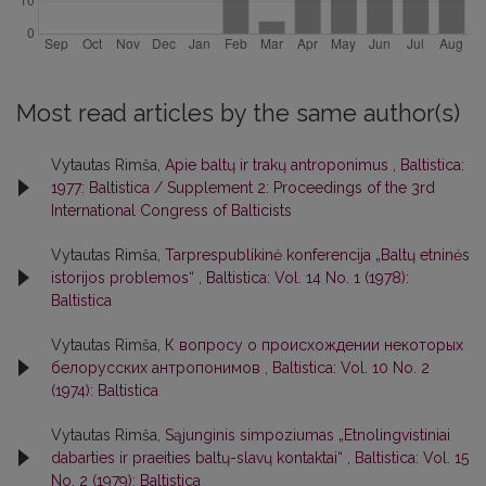
Most read articles by the same author(s)
Vytautas Rimša,
Apie baltų ir trakų antroponimus
,
Baltistica:
1977: Baltistica / Supplement 2: Proceedings of the 3rd
International Congress of Balticists
Vytautas Rimša,
Tarprespublikinė konferencija „Baltų etninės
istorijos problemos“
,
Baltistica: Vol. 14 No. 1 (1978):
Baltistica
Vytautas Rimša,
К вопросу о происхождении некоторых
белорусских антропонимов
,
Baltistica: Vol. 10 No. 2
(1974): Baltistica
Vytautas Rimša,
Sąjunginis simpoziumas „Etnolingvistiniai
dabarties ir praeities baltų-slavų kontaktai“
,
Baltistica: Vol. 15
No. 2 (1979): Baltistica