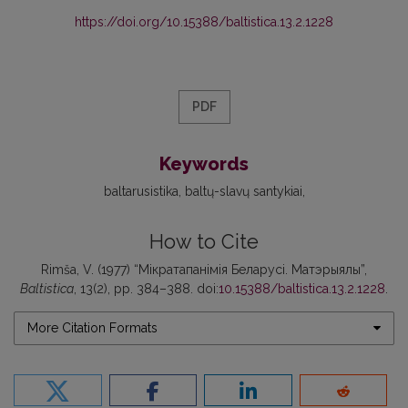
https://doi.org/10.15388/baltistica.13.2.1228
PDF
Keywords
baltarusistika
baltų-slavų santykiai
How to Cite
Rimša, V. (1977) “Мiкратапанiмiя Беларусi. Матэрыялы”,
Baltistica
, 13(2), pp. 384–388. doi:
10.15388/baltistica.13.2.1228
.
More Citation Formats