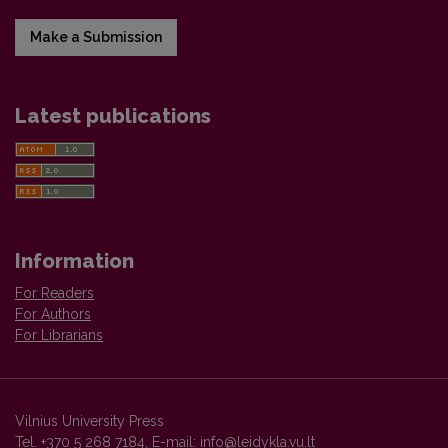
Make a Submission
Latest publications
Information
For Readers
For Authors
For Librarians
Vilnius University Press
Tel. +370 5 268 7184, E-mail:
info@leidykla.vu.lt