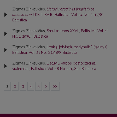
Zigmas Zinkevičius,
Lietuvių arealinės lingvistikos
klausimai
(= LKK, t. XVII)
,
Baltistica: Vol. 14 No. 2 (1978):
Baltistica
Zigmas Zinkevičius,
Smulkmenos XXVI
,
Baltistica: Vol. 12
No. 1 (1976): Baltistica
Zigmas Zinkevičius,
Lenkų–jotvingių žodynėlis? (tęsinys)
,
Baltistica: Vol. 21 No. 2 (1985): Baltistica
Zigmas Zinkevičius,
Lietuvių kalbos postpoziciniai
vietininkai
,
Baltistica: Vol. 18 No. 1 (1982): Baltistica
1
2
3
4
5
>
>>