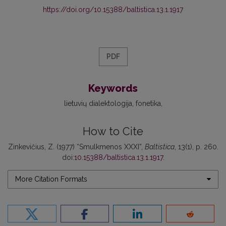
https://doi.org/10.15388/baltistica.13.1.1917
PDF
Keywords
lietuvių dialektologija
fonetika
How to Cite
Zinkevičius, Z. (1977) “Smulkmenos XXXI”,
Baltistica
, 13(1), p. 260.
doi:
10.15388/baltistica.13.1.1917
.
More Citation Formats