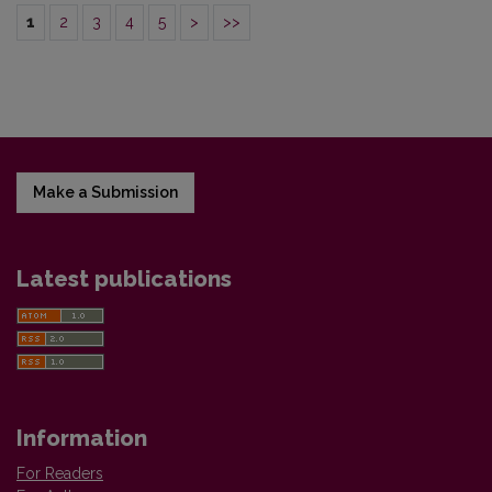
1
2
3
4
5
>
>>
Make a Submission
Latest publications
Information
For Readers