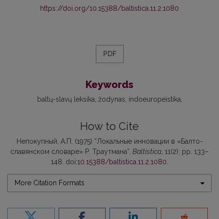
https://doi.org/10.15388/baltistica.11.2.1080
PDF
Keywords
baltų-slavų leksika
žodynas
indoeuropeistika
How to Cite
Непокупный, А.П. (1975) “Локальные инновации в «Балто-
славянском словаре» Р. Траутмана”,
Baltistica
, 11(2), pp. 133–
148. doi:
10.15388/baltistica.11.2.1080
.
More Citation Formats