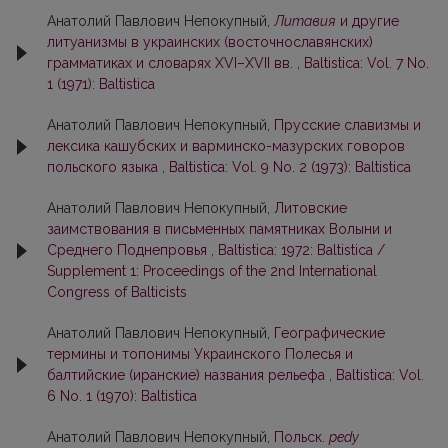
Анатолий Павлович Непокупный,
Литавия
и другие
литуанизмы в украинских (восточнославянских)
грамматиках и словарях XVI–XVII вв.
,
Baltistica: Vol. 7 No.
1 (1971): Baltistica
Анатолий Павлович Непокупный,
Прусские славизмы и
лексика кашубских и варминско-мазурских говоров
польского языка
,
Baltistica: Vol. 9 No. 2 (1973): Baltistica
Анатолий Павлович Непокупный,
Литовские
заимствования в письменных памятниках Волыни и
Среднего Поднепровья
,
Baltistica: 1972: Baltistica /
Supplement 1: Proceedings of the 2nd International
Congress of Balticists
Анатолий Павлович Непокупный,
Географические
термины и топонимы Украинского Полесья и
балтийские (иранские) названия рельефа
,
Baltistica: Vol.
6 No. 1 (1970): Baltistica
Анатолий Павлович Непокупный,
Польск.
pedy