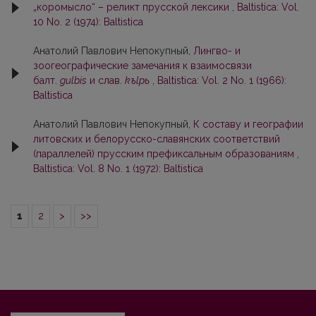
„коромысло“ – реликт прусской лексики
,
Baltistica: Vol.
10 No. 2 (1974): Baltistica
Анатолий Павлович Непокупный,
Лингво- и
зоогеографические замечания к взаимосвязи
балт.
gulbis
и слав.
kъlpь
,
Baltistica: Vol. 2 No. 1 (1966):
Baltistica
Анатолий Павлович Непокупный,
К составу и географии
литовских и белорусско-славянских соответствий
(параллелей) прусским префиксальным образованиям
,
Baltistica: Vol. 8 No. 1 (1972): Baltistica
1
2
>
>>