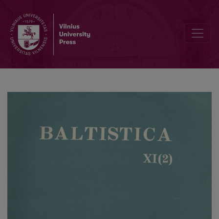
Локальные инновации в «Балто-славянском словаре» Р. Траутм