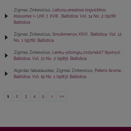
Zigmas Zinkevičius,
Lietuvių arealinės lingvistikos
klausimai
(= LKK, t. XVII)
,
Baltistica: Vol. 14 No. 2 (1978):
Baltistica
Zigmas Zinkevičius,
Smulkmenos XXVI
,
Baltistica: Vol. 12
No. 1 (1976): Baltistica
Zigmas Zinkevičius,
Lenkų–jotvingių žodynėlis? (tęsinys)
,
Baltistica: Vol. 21 No. 2 (1985): Baltistica
Algirdas Sabaliauskas, Zigmas Zinkevičius,
Pėteris Aruma
,
Baltistica: Vol. 19 No. 1 (1983): Baltistica
1
2
3
4
5
>
>>