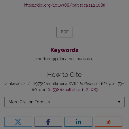
https://doi.org/10.15388/baltistica.11.2.1089
PDF
Keywords
morfologija
tariamoji nuosaka
How to Cite
Zinkevičius, Z. (1975) “Smulkmena XVIII”,
Baltistica
, 11(2), pp. 179–
180. doi:
10.15388/baltistica.11.2.1089
.
More Citation Formats