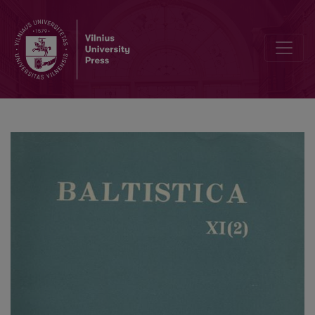
<i>Latviešu literārās valodas vārdnīca</i>, 1. sējums