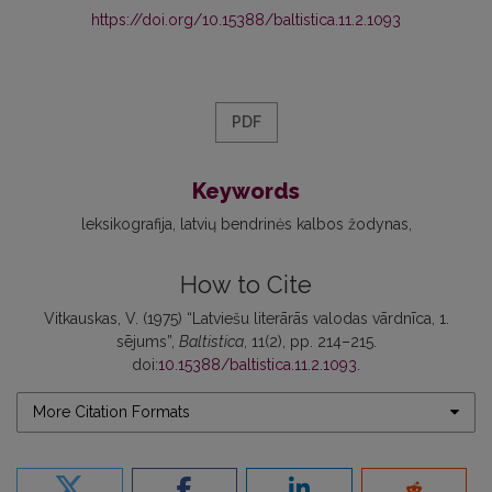
https://doi.org/10.15388/baltistica.11.2.1093
PDF
Keywords
leksikografija
latvių bendrinės kalbos žodynas
How to Cite
Vitkauskas, V. (1975) “Latviešu literārās valodas vārdnīca, 1.
sējums”,
Baltistica
, 11(2), pp. 214–215.
doi:
10.15388/baltistica.11.2.1093
.
More Citation Formats