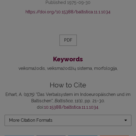
Published 1975-09-30
https://doi.org/10.15388/baltistica.11.1.1034
PDF
Keywords
veiksmažodis
veiksmažodžių sistema
morfologija
How to Cite
Erhart, A. (1975) “Das Verbalsystem im Indoeuropäischen und im
Baltischen”,
Baltistica
, 11(1), pp. 21–30.
doi:
10.15388/baltistica.11.1.1034
.
More Citation Formats