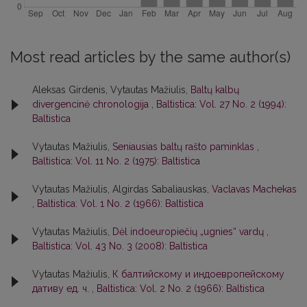
Most read articles by the same author(s)
Aleksas Girdenis, Vytautas Mažiulis,
Baltų kalbų
divergencinė chronologija
,
Baltistica: Vol. 27 No. 2 (1994):
Baltistica
Vytautas Mažiulis,
Seniausias baltų rašto paminklas
,
Baltistica: Vol. 11 No. 2 (1975): Baltistica
Vytautas Mažiulis, Algirdas Sabaliauskas,
Vaclavas Machekas
,
Baltistica: Vol. 1 No. 2 (1966): Baltistica
Vytautas Mažiulis,
Dėl indoeuropiečių „ugnies“ vardų
,
Baltistica: Vol. 43 No. 3 (2008): Baltistica
Vytautas Mažiulis,
К балтийскому и индоевропейскому
дативу ед. ч.
,
Baltistica: Vol. 2 No. 2 (1966): Baltistica