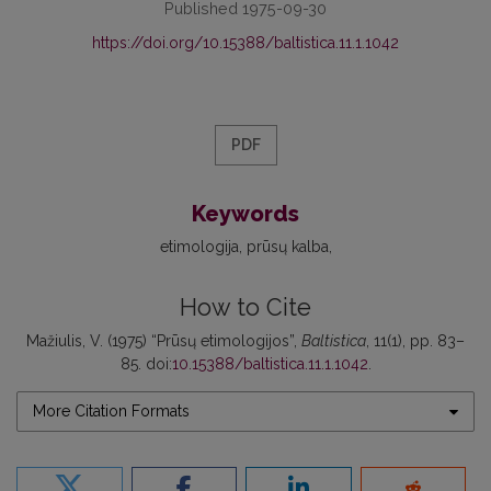
Published 1975-09-30
https://doi.org/10.15388/baltistica.11.1.1042
PDF
Keywords
etimologija
prūsų kalba
How to Cite
Mažiulis, V. (1975) “Prūsų etimologijos”,
Baltistica
, 11(1), pp. 83–
85. doi:
10.15388/baltistica.11.1.1042
.
More Citation Formats