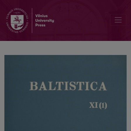
Prūsų etimologijos