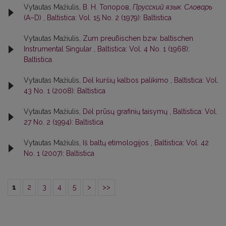
Vytautas Mažiulis,
В. Н. Топоров,
Прусский язык. Словарь
(А–D)
,
Baltistica: Vol. 15 No. 2 (1979): Baltistica
Vytautas Mažiulis,
Zum preußischen bzw. baltischen
Instrumental Singular
,
Baltistica: Vol. 4 No. 1 (1968):
Baltistica
Vytautas Mažiulis,
Dėl kuršių kalbos palikimo
,
Baltistica: Vol.
43 No. 1 (2008): Baltistica
Vytautas Mažiulis,
Dėl prūsų grafinių taisymų
,
Baltistica: Vol.
27 No. 2 (1994): Baltistica
Vytautas Mažiulis,
Iš baltų etimologijos
,
Baltistica: Vol. 42
No. 1 (2007): Baltistica
1
2
3
4
5
>
>>