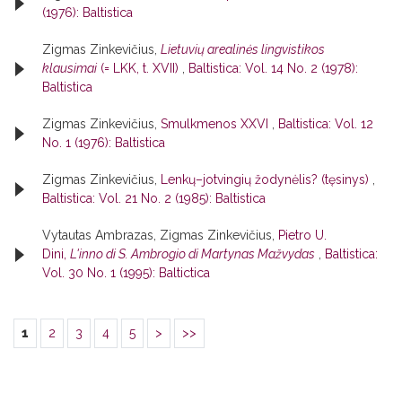
(1976): Baltistica
Zigmas Zinkevičius,
Lietuvių arealinės lingvistikos
klausimai
(= LKK, t. XVII)
,
Baltistica: Vol. 14 No. 2 (1978):
Baltistica
Zigmas Zinkevičius,
Smulkmenos XXVI
,
Baltistica: Vol. 12
No. 1 (1976): Baltistica
Zigmas Zinkevičius,
Lenkų–jotvingių žodynėlis? (tęsinys)
,
Baltistica: Vol. 21 No. 2 (1985): Baltistica
Vytautas Ambrazas, Zigmas Zinkevičius,
Pietro U.
Dini,
L'inno di S. Ambrogio di Martynas Mažvydas
,
Baltistica:
Vol. 30 No. 1 (1995): Baltictica
1
2
3
4
5
>
>>