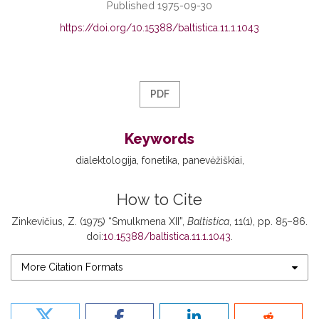
Published 1975-09-30
https://doi.org/10.15388/baltistica.11.1.1043
PDF
Keywords
dialektologija
fonetika
panevėžiškiai
How to Cite
Zinkevičius, Z. (1975) “Smulkmena XII”,
Baltistica
, 11(1), pp. 85–86.
doi:
10.15388/baltistica.11.1.1043
.
More Citation Formats