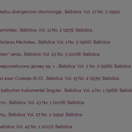
 kalbų divergencinė chronologija
,
Baltistica: Vol. 27 No. 2 (1994):
 paminklas
,
Baltistica: Vol. 11 No. 2 (1975): Baltistica
Vaclavas Machekas
,
Baltistica: Vol. 1 No. 2 (1966): Baltistica
nies“ vardų
,
Baltistica: Vol. 43 No. 3 (2008): Baltistica
европейскому дативу ед. ч.
,
Baltistica: Vol. 2 No. 2 (1966): Baltistica
й язык. Словарь
(А–D)
,
Baltistica: Vol. 15 No. 2 (1979): Baltistica
baltischen Instrumental Singular
,
Baltistica: Vol. 4 No. 1 (1968): Baltist
kimo
,
Baltistica: Vol. 43 No. 1 (2008): Baltistica
symų
,
Baltistica: Vol. 27 No. 2 (1994): Baltistica
altistica: Vol. 42 No. 1 (2007): Baltistica