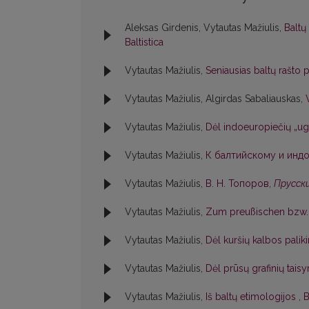
Aleksas Girdenis, Vytautas Mažiulis,
Baltų
Baltistica
Vytautas Mažiulis,
Seniausias baltų rašto
Vytautas Mažiulis, Algirdas Sabaliauskas,
Vytautas Mažiulis,
Dėl indoeuropiečių „ug
Vytautas Mažiulis,
К балтийскому и индо
Vytautas Mažiulis,
В. Н. Топоров,
Прусски
Vytautas Mažiulis,
Zum preußischen bzw. 
Vytautas Mažiulis,
Dėl kuršių kalbos pali
Vytautas Mažiulis,
Dėl prūsų grafinių tai
Vytautas Mažiulis,
Iš baltų etimologijos
,
B