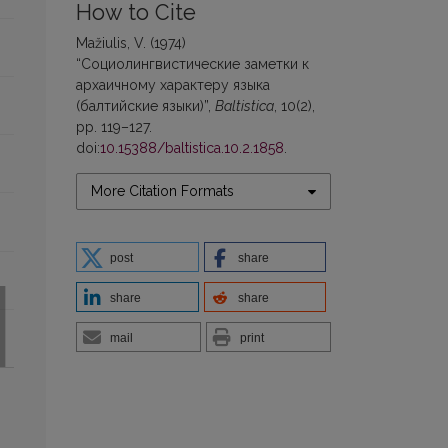
How to Cite
Mažiulis, V. (1974)
“Социолингвистические заметки к
архаичному характеру языка
(балтийские языки)”,
Baltistica
, 10(2),
pp. 119–127.
doi:
10.15388/baltistica.10.2.1858
.
More Citation Formats
post
share
share
share
mail
print