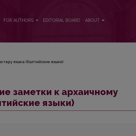
актеру языка (балтийские языки)
FOR AUTHORS
EDITORIAL BOARD
ABOUT
ктеру языка (балтийские языки)
ие заметки к архаичному
лтийские языки)