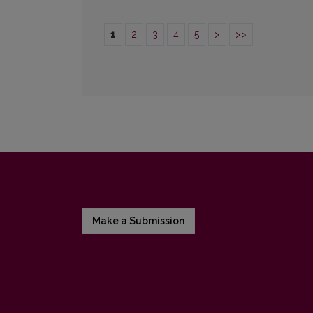
1
2
3
4
5
>
>>
Make a Submission