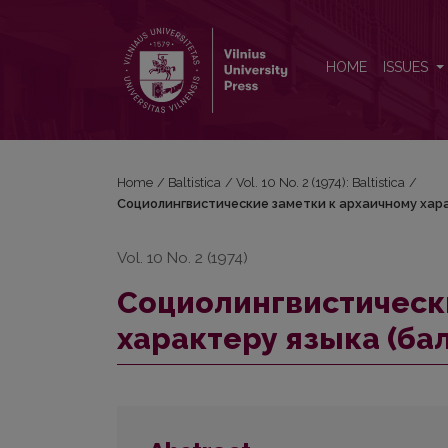
Социолингвистические заметки к архаичному хар
HOME
ISSUES
Home
/
Baltistica
/
Vol. 10 No. 2 (1974): Baltistica
/
Социолингвистические заметки к архаичному хара
Vol. 10 No. 2 (1974)
Социолингвистическ
характеру языка (ба