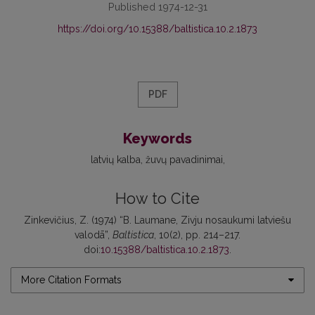
Published 1974-12-31
https://doi.org/10.15388/baltistica.10.2.1873
PDF
Keywords
latvių kalba
žuvų pavadinimai
How to Cite
Zinkevičius, Z. (1974) “B. Laumane, Zivju nosaukumi latviešu
valodā”,
Baltistica
, 10(2), pp. 214–217.
doi:
10.15388/baltistica.10.2.1873
.
More Citation Formats