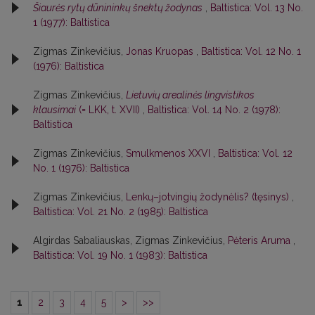
Šiaurės rytų dūnininkų šnektų žodynas
,
Baltistica: Vol. 13 No.
1 (1977): Baltistica
Zigmas Zinkevičius,
Jonas Kruopas
,
Baltistica: Vol. 12 No. 1
(1976): Baltistica
Zigmas Zinkevičius,
Lietuvių arealinės lingvistikos
klausimai
(= LKK, t. XVII)
,
Baltistica: Vol. 14 No. 2 (1978):
Baltistica
Zigmas Zinkevičius,
Smulkmenos XXVI
,
Baltistica: Vol. 12
No. 1 (1976): Baltistica
Zigmas Zinkevičius,
Lenkų–jotvingių žodynėlis? (tęsinys)
,
Baltistica: Vol. 21 No. 2 (1985): Baltistica
Algirdas Sabaliauskas, Zigmas Zinkevičius,
Pėteris Aruma
,
Baltistica: Vol. 19 No. 1 (1983): Baltistica
1
2
3
4
5
>
>>