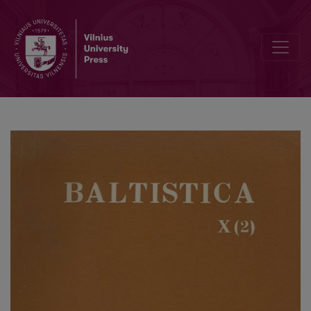
B. Laumane, <i>Zivju nosaukumi latviešu valodā</i>