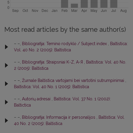
Most read articles by the same author(s)
– –,
Bibliografija: Teminė rodyklė / Subject index
,
Baltistica:
Vol. 40 No. 2 (2005): Baltistica
– –,
Bibliografija: Straipsniai K-Z, A-Я
,
Baltistica: Vol. 40 No.
2 (2005): Baltistica
– –,
Žurnale Baltistica vartojami bei vartotini sutrumpinimai
,
Baltistica: Vol. 40 No. 1 (2005): Baltistica
– –,
Autorių adresai
,
Baltistica: Vol. 37 No. 1 (2002):
Baltictica
– –,
Bibliografija: Informacija ir personalijos
,
Baltistica: Vol.
40 No. 2 (2005): Baltistica