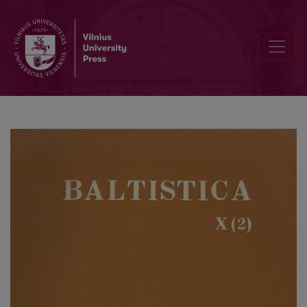
Baltų–slavų santykių tyrinėjimo bibliografija