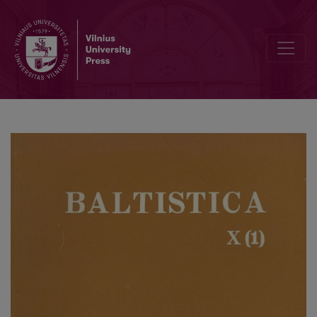
V. Mažiulis, <i>Baltų ir kitų indoeuropiečių kalbų santykiai (Deklinacij