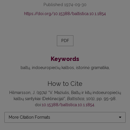
Published 1974-09-30
https://doi.org/10.15388/baltistica.10.1.1854
PDF
Keywords
baltų
indoeuropiečių kalbos
istorinė gramatika
How to Cite
Hilmarsson, J. (1974) “V. Mažiulis, Baltų ir kitų indoeuropiečių
kalbų santykiai (Deklinacija)”,
Baltistica
, 10(1), pp. 95–98.
doi:
10.15388/baltistica.10.1.1854
.
More Citation Formats