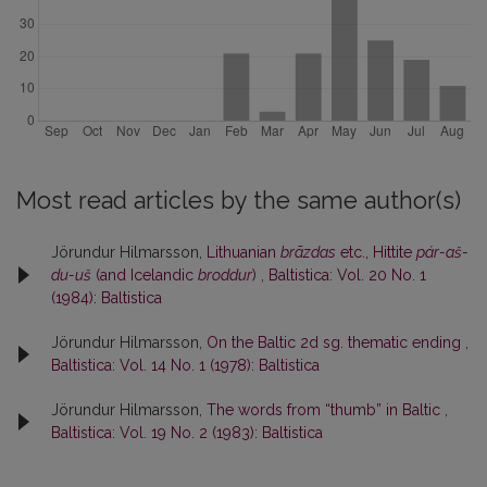
Most read articles by the same author(s)
Jörundur Hilmarsson,
Lithuanian
brãzdas
etc., Hittite
pár-aš-
du-uš
(and Icelandic
broddur
)
,
Baltistica: Vol. 20 No. 1
(1984): Baltistica
Jörundur Hilmarsson,
On the Baltic 2d sg. thematic ending
,
Baltistica: Vol. 14 No. 1 (1978): Baltistica
Jörundur Hilmarsson,
The words from “thumb” in Baltic
,
Baltistica: Vol. 19 No. 2 (1983): Baltistica