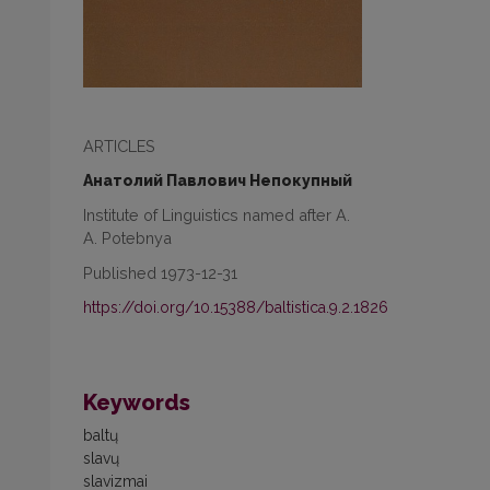
ARTICLES
Анатолий Павлович Непокупный
Institute of Linguistics named after A.
A. Potebnya
Published 1973-12-31
https://doi.org/10.15388/baltistica.9.2.1826
Keywords
baltų
slavų
slavizmai