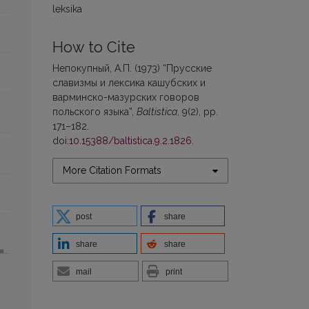
leksika
How to Cite
Непокупный, А.П. (1973) “Прусские
славизмы и лексика кашубских и
варминско-мазурских говоров
польского языка”,
Baltistica
, 9(2), pp.
171–182.
doi:
10.15388/baltistica.9.2.1826
.
More Citation Formats
post
share
share
share
mail
print