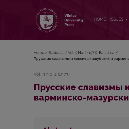
Прусские славизмы и лексика кашубских и варм
HOME
ISSUES
Home
/
Baltistica
/
Vol. 9 No. 2 (1973): Baltistica
/
Прусские славизмы и лексика кашубских и варминс
Vol. 9 No. 2 (1973)
Прусские славизмы и
варминско-мазурски