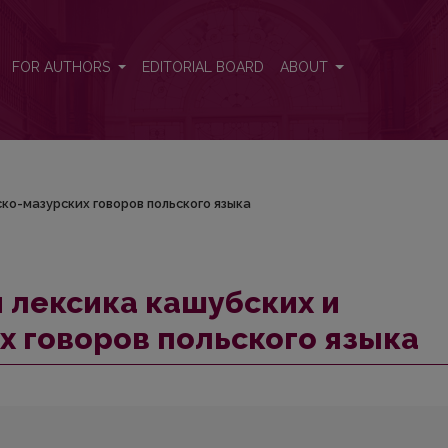
инско-мазурских говоров польского языка
FOR AUTHORS
EDITORIAL BOARD
ABOUT
ко-мазурских говоров польского языка
 лексика кашубских и
х говоров польского языка