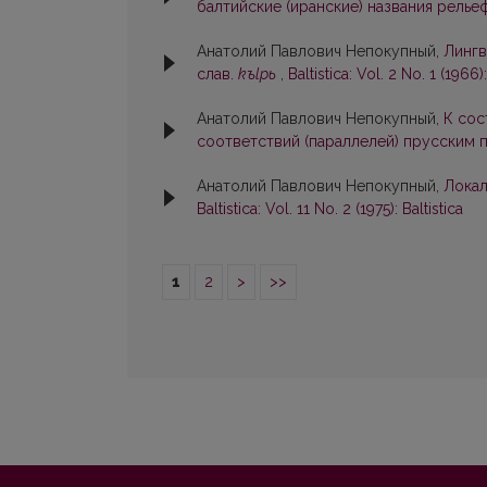
балтийские (иранские) названия рель
Анатолий Павлович Непокупный,
Лингв
слав.
kъlpь
,
Baltistica: Vol. 2 No. 1 (1966):
Анатолий Павлович Непокупный,
К сос
соответствий (параллелей) прусским
Анатолий Павлович Непокупный,
Локал
Baltistica: Vol. 11 No. 2 (1975): Baltistica
1
2
>
>>