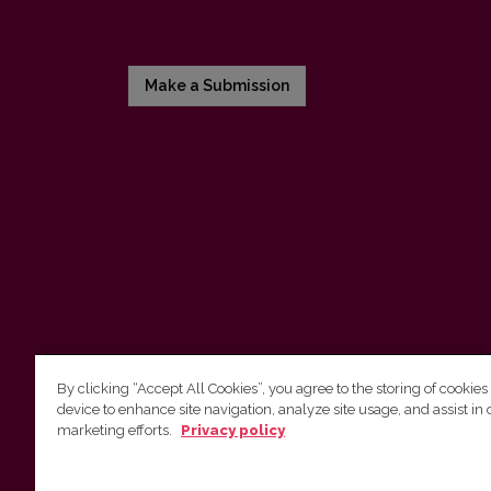
Make a Submission
By clicking “Accept All Cookies”, you agree to the storing of cookies
device to enhance site navigation, analyze site usage, and assist in 
Vilnius University Press
marketing efforts.
Privacy policy
Tel. +370 5 268 7184, E-mail:
info@leidykla.vu.lt
9 Saulėtekis av., LT10222 Vilnius