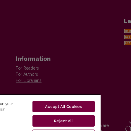
La
Information
For Readers
For Authors
For Librarians
 on your
Accept All Cookies
our
Reject All
Vilnius University Press platform and metadata are