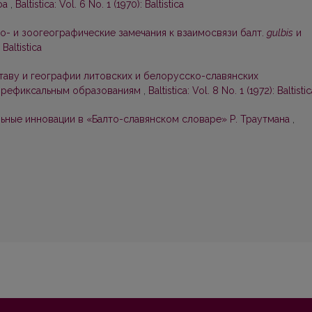
ефа
,
Baltistica: Vol. 6 No. 1 (1970): Baltistica
о- и зоогеографические замечания к взаимосвязи балт.
gulbis
и
 Baltistica
таву и географии литовских и белорусско-славянских
 префиксальным образованиям
,
Baltistica: Vol. 8 No. 1 (1972): Baltisti
ьные инновации в «Балто-славянском словаре» Р. Траутмана
,