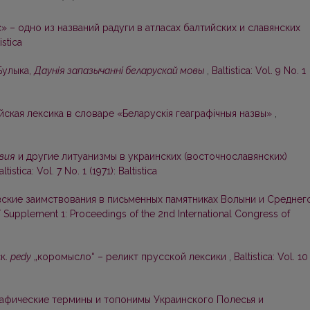
» – одно из названий радуги в атласах балтийских и славянских
istica
 Булыка,
Даунія запазычанні беларускай мовы
,
Baltistica: Vol. 9 No. 1
йская лексика в словаре «Беларускія геаграфічныя назвы»
,
вия
и другие литуанизмы в украинских (восточнославянских)
altistica: Vol. 7 No. 1 (1971): Baltistica
ские заимствования в письменных памятниках Волыни и Среднег
ca / Supplement 1: Proceedings of the 2nd International Congress of
к.
pedy
„коромысло“ – реликт прусской лексики
,
Baltistica: Vol. 10
афические термины и топонимы Украинского Полесья и