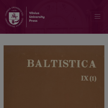
Из истории балто-славянских языковых связей: <i>анчу́тка</i>