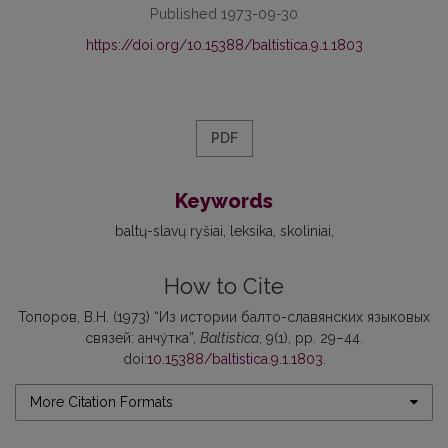
Published 1973-09-30
https://doi.org/10.15388/baltistica.9.1.1803
PDF
Keywords
baltų-slavų ryšiai
leksika
skoliniai
How to Cite
Топоров, В.Н. (1973) “Из истории балто-славянских языковых
связей: анчу́тка”,
Baltistica
, 9(1), pp. 29–44.
doi:
10.15388/baltistica.9.1.1803
.
More Citation Formats