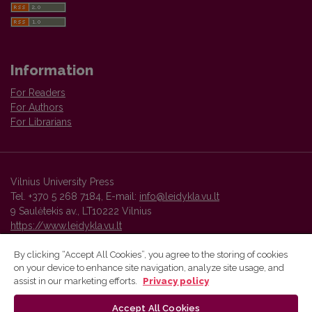
Information
For Readers
For Authors
For Librarians
Vilnius University Press
Tel. +370 5 268 7184, E-mail:
info@leidykla.vu.lt
9 Saulėtekis av., LT10222 Vilnius
https://www.leidykla.vu.lt
By clicking “Accept All Cookies”, you agree to the storing of cookies
on your device to enhance site navigation, analyze site usage, and
Vilnius University Press platform and metadata are distributed by
assist in our marketing efforts.
Privacy policy
Creative Commons International License
.
Accept All Cookies