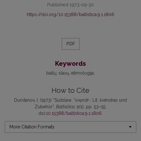
Published 1973-09-30
https://doi.org/10.15388/baltistica.9.1.1806
PDF
Keywords
baltų
slavų
etimologija
How to Cite
Duridanov, I. (1973) “Südslaw. *svęndr-: Lit. švéndras und
Zubehör”,
Baltistica
, 9(1), pp. 53–55.
doi:
10.15388/baltistica.9.1.1806
.
More Citation Formats