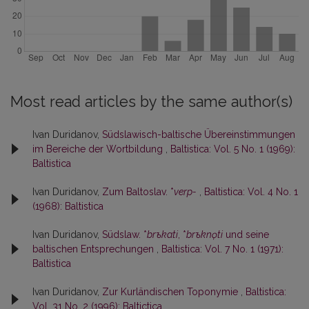
Most read articles by the same author(s)
Ivan Duridanov,
Südslawisch-baltische Übereinstimmungen
im Bereiche der Wortbildung
,
Baltistica: Vol. 5 No. 1 (1969):
Baltistica
Ivan Duridanov,
Zum Baltoslav. *
verp-
,
Baltistica: Vol. 4 No. 1
(1968): Baltistica
Ivan Duridanov,
Südslaw. *
brъkati
, *
brъknǫti
und seine
baltischen Entsprechungen
,
Baltistica: Vol. 7 No. 1 (1971):
Baltistica
Ivan Duridanov,
Zur Kurländischen Toponymie
,
Baltistica:
Vol. 31 No. 2 (1996): Baltictica