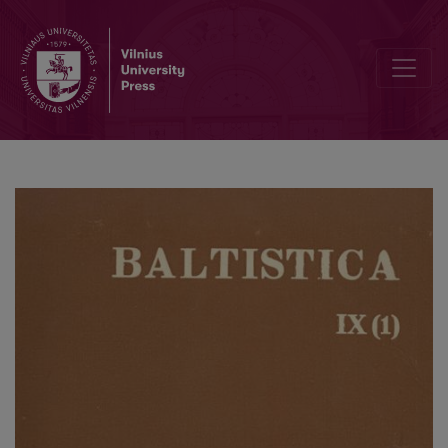
Südslaw. *<i>svęndr-</i>: Lit. <i>švéndras</i> und Zubehör