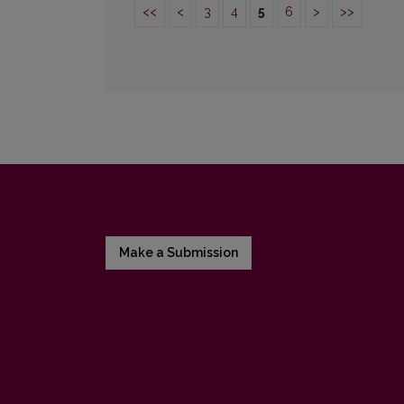
<<
<
3
4
5
6
>
>>
Make a Submission