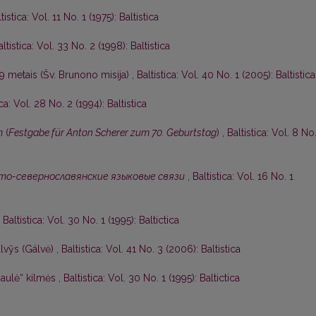
tistica: Vol. 11 No. 1 (1975): Baltistica
altistica: Vol. 33 No. 2 (1998): Baltistica
9 metais (Šv. Brunono misija)
,
Baltistica: Vol. 40 No. 1 (2005): Baltistica
ica: Vol. 28 No. 2 (1994): Baltistica
m
(
Festgabe für Anton Scherer zum 70. Geburtstag
)
,
Baltistica: Vol. 8 No.
то-севернославянские языковые связи
,
Baltistica: Vol. 16 No. 1
,
Baltistica: Vol. 30 No. 1 (1995): Baltictica
lvỹs (Gálvė)
,
Baltistica: Vol. 41 No. 3 (2006): Baltistica
„saulė“ kilmės
,
Baltistica: Vol. 30 No. 1 (1995): Baltictica