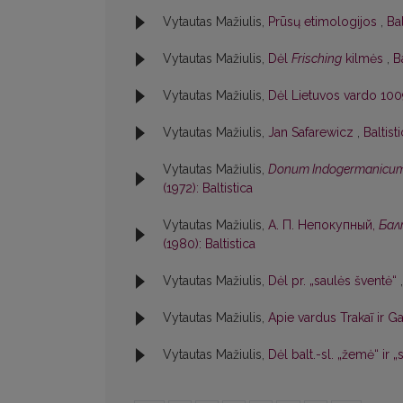
Vytautas Mažiulis,
Prūsų etimologijos
,
Bal
Vytautas Mažiulis,
Dėl
Frisching
kilmės
,
B
Vytautas Mažiulis,
Dėl Lietuvos vardo 100
Vytautas Mažiulis,
Jan Safarewicz
,
Baltist
Vytautas Mažiulis,
Donum Indogermanicu
(1972): Baltistica
Vytautas Mažiulis,
А. П. Непокупный,
Бал
(1980): Baltistica
Vytautas Mažiulis,
Dėl pr. „saulės šventė“
Vytautas Mažiulis,
Apie vardus Trakaĩ ir Ga
Vytautas Mažiulis,
Dėl balt.-sl. „žemė“ ir 