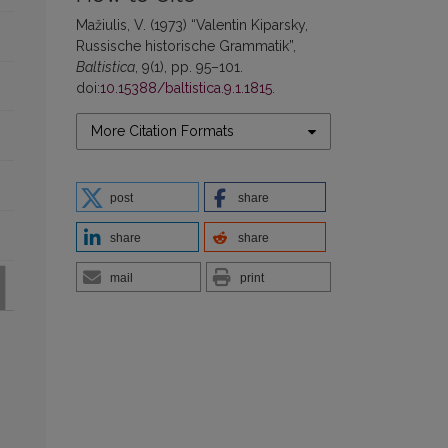
Mažiulis, V. (1973) “Valentin Kiparsky,
Russische historische Grammatik”,
Baltistica
, 9(1), pp. 95–101.
doi:
10.15388/baltistica.9.1.1815
.
More Citation Formats
post
share
share
share
mail
print