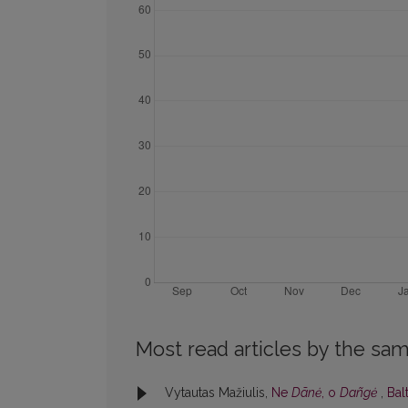
Most read articles by the sam
Vytautas Mažiulis,
Ne
Dãnė
, o
Dañgė
,
Balt