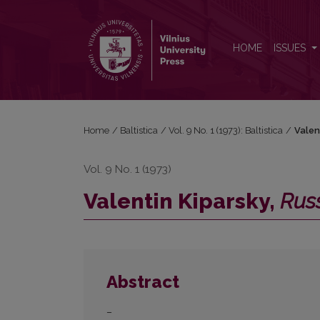
Valentin Kiparsky, <i>Russische historische Gramma
HOME
ISSUES
Home
/
Baltistica
/
Vol. 9 No. 1 (1973): Baltistica
/
Valen
Vol. 9 No. 1 (1973)
Valentin Kiparsky,
Rus
Abstract
–