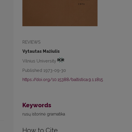
REVIEWS
Vytautas Mažiulis
Vilnius University
Published 1973-09-30
https://doi.org/10.15388/baltistica.9.1.1815
Keywords
rusų istorinė gramatika
How to Cite