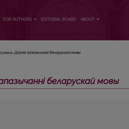
мовы</i>
FOR AUTHORS
EDITORIAL BOARD
ABOUT
 Булыка,
Даунія запазычанні беларускай мовы
запазычанні беларускай мовы