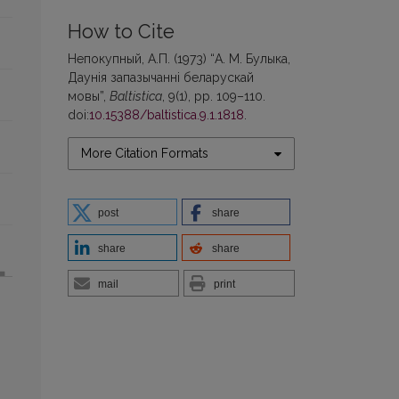
How to Cite
Непокупный, А.П. (1973) “А. М. Булыка,
Даунія запазычанні беларускай
мовы”,
Baltistica
, 9(1), pp. 109–110.
doi:
10.15388/baltistica.9.1.1818
.
More Citation Formats
post
share
share
share
mail
print