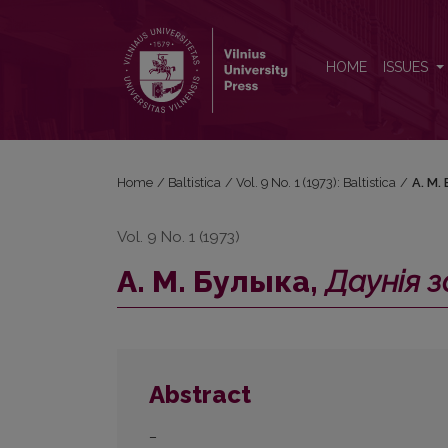
А. М. Булыка, <i>Даунія запазычанні беларускай 
HOME
ISSUES
Home
/
Baltistica
/
Vol. 9 No. 1 (1973): Baltistica
/
А. М.
Vol. 9 No. 1 (1973)
А. М. Булыка,
Даунія 
Abstract
–