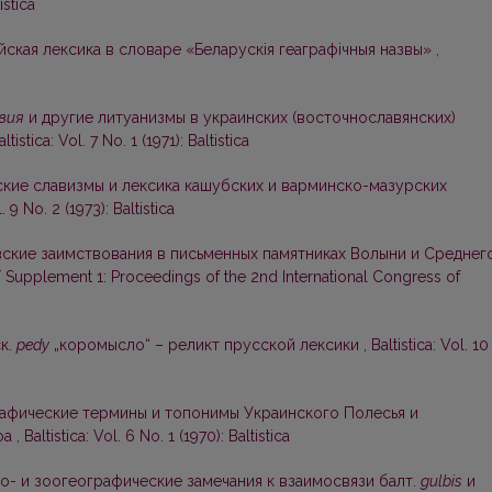
istica
йская лексика в словаре «Беларускія геаграфічныя назвы»
,
вия
и другие литуанизмы в украинских (восточнославянских)
altistica: Vol. 7 No. 1 (1971): Baltistica
кие славизмы и лексика кашубских и варминско-мазурских
l. 9 No. 2 (1973): Baltistica
ские заимствования в письменных памятниках Волыни и Среднег
ca / Supplement 1: Proceedings of the 2nd International Congress of
к.
pedy
„коромысло“ – реликт прусской лексики
,
Baltistica: Vol. 10
афические термины и топонимы Украинского Полесья и
ефа
,
Baltistica: Vol. 6 No. 1 (1970): Baltistica
о- и зоогеографические замечания к взаимосвязи балт.
gulbis
и