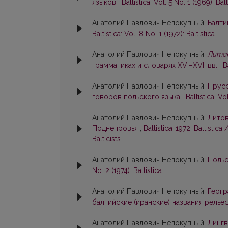
языков
,
Baltistica: Vol. 5 No. 1 (1969): Balt
Анатолий Павлович Непокупный,
Балти
Baltistica: Vol. 8 No. 1 (1972): Baltistica
Анатолий Павлович Непокупный,
Лита
грамматиках и словарях XVI–XVII вв.
,
B
Анатолий Павлович Непокупный,
Прусс
говоров польского языка
,
Baltistica: Vo
Анатолий Павлович Непокупный,
Литов
Поднепровья
,
Baltistica: 1972: Baltisti
Balticists
Анатолий Павлович Непокупный,
Польс
No. 2 (1974): Baltistica
Анатолий Павлович Непокупный,
Геогр
балтийские (иранские) названия рель
Анатолий Павлович Непокупный,
Лингв