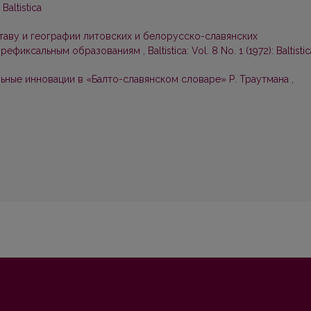
 Baltistica
таву и географии литовских и белорусско-славянских
 префиксальным образованиям
,
Baltistica: Vol. 8 No. 1 (1972): Baltisti
ьные инновации в «Балто-славянском словаре» Р. Траутмана
,