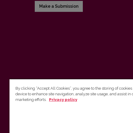
Make a Submission
By clicking “Accept All Cookies”, you agree to the storing of cookies
device to enhance site navigation, analyze site usage, and assist in 
Vilnius University Press
marketing efforts.
Privacy policy
Tel. +370 5 268 7184, E-mail:
info@leidykla.vu.lt
9 Saulėtekis av., LT10222 Vilnius
https://www.leidykla.vu.lt