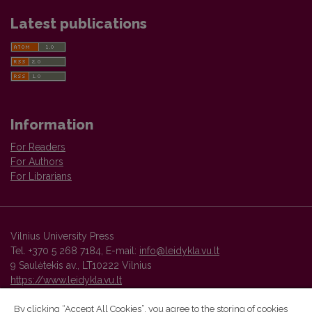
Latest publications
Information
For Readers
For Authors
For Librarians
Vilnius University Press
Tel. +370 5 268 7184, E-mail:
info@leidykla.vu.lt
9 Saulėtekis av., LT10222 Vilnius
https://www.leidykla.vu.lt
By clicking “Accept All Cookies”, you agree to the storing of cookies