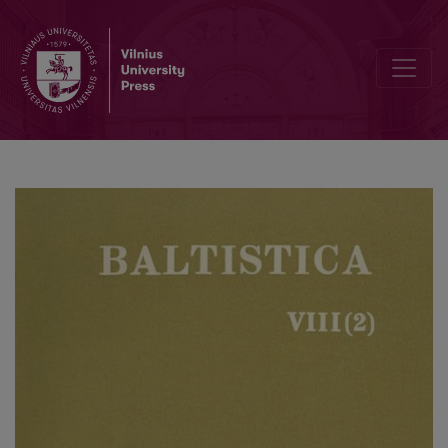
Lit. <i>(s)keterà</i> ‘Widerrist (bei Pferden)’; ‘Buckelhaar’ u. a. un