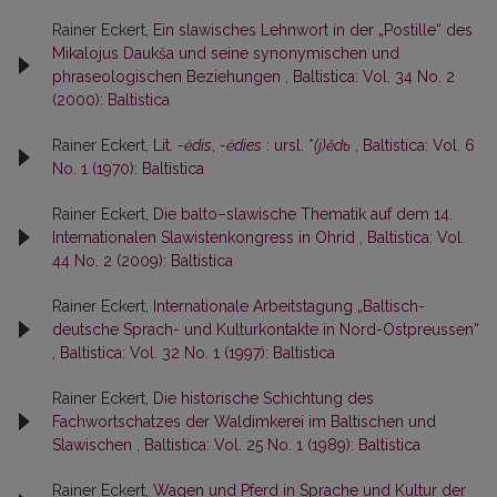
Rainer Eckert,
Ein slawisches Lehnwort in der „Postille“ des
Mikalojus Daukša und seine synonymischen und
phraseologischen Beziehungen
,
Baltistica: Vol. 34 No. 2
(2000): Baltistica
Rainer Eckert,
Lit.
-ėdis
,
-ėdies
: ursl. *
(j)ědь
,
Baltistica: Vol. 6
No. 1 (1970): Baltistica
Rainer Eckert,
Die balto–slawische Thematik auf dem 14.
Internationalen Slawistenkongress in Ohrid
,
Baltistica: Vol.
44 No. 2 (2009): Baltistica
Rainer Eckert,
Internationale Arbeitstagung „Baltisch-
deutsche Sprach- und Kulturkontakte in Nord-Ostpreussen“
,
Baltistica: Vol. 32 No. 1 (1997): Baltistica
Rainer Eckert,
Die historische Schichtung des
Fachwortschatzes der Waldimkerei im Baltischen und
Slawischen
,
Baltistica: Vol. 25 No. 1 (1989): Baltistica
Rainer Eckert,
Wagen und Pferd in Sprache und Kultur der