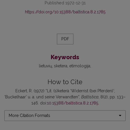
Published 1972-12-31
https://doi.org/10.15388/baltistica.8.2.1785
PDF
Keywords
lietuvių
sketera
etimologija
How to Cite
Eckert, R. (1972) “Lit. (s)keterà ‘Widerrist (bei Pferden)’;
‘Buckelhaar’ u. a. und seine Verwandten”,
Baltistica
, 8(2), pp. 133–
146. doi:
10.15388/baltistica.8.2.1785
.
More Citation Formats