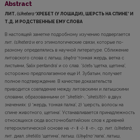
Abstract
ЛИТ.
(s)ketera
ʽ
ХРЕБЕТ (У ЛОШАДИ), ШЕРСТЬ НА СПИНЕ’ И
Т.Д. И РОДСТВЕННЫЕ ЕМУ СЛОВА
В настоящей заметке подробному изучению подвергается
лит.
(s)keterà
и его этимологические связи, которые по-
разному определялись в научной литературе. Сближение
литовского слова с латыш,
šķ
ȩ
tra
ʽтонкая жердь, ветка с
листьями, Salix pentandra’ и со слав.
*ščetь
ʽщетка, щетина’,
осторожно предполагаемое еще И. Зубатым, получает
полное подтверж­дение. В качестве доказательств
приводится совпадение между литовскими и латышскими
словами, образованными от *
sket(e)r-
, *
ske(s)t(r)-
в
двух
значениях: 1) ʽжердь, тонкая палка’, 2) ʽшерсть, волосы на
спине животного, щетина’. Устанавливается принадлежность
относя­щихся сюда восточнобалтийских слов к древней
гетероклитической основе на -
r
- ‖ -
l
- ‖ -
n
-, ср. лит.
(s)keterà
,
лит. диал.
sketẽlis
ʽщетина’, латыш.
(š)ķ
ȩ
tna
ʽлапа’, латыш,