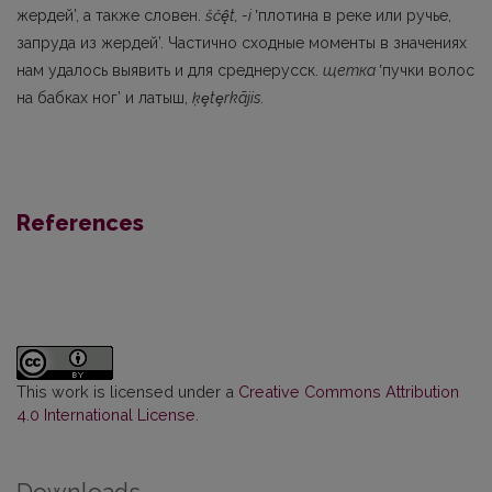
жердей’, а также словен.
ščę̂t, -i
ʽплотина в реке или ручье,
запруда из жердей’. Частично сходные моменты в значениях
нам удалось вы­явить и для среднерусск.
щетка
ʽпучки волос
на бабках ног’ и латыш,
ķ
ȩ
t
ȩ
rkãjis.
References
This work is licensed under a
Creative Commons Attribution
4.0 International License
.