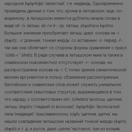
народное
k
ȩ
t
ȩ
rkãjis
ʽлапистый’, т.е. медведь. Одновременно
приведены данные о том, что, кроме в литовском, еще, по-
видимому, в латышском имеются дублеты начала слова в
виде
sk-
(> латыш.
šķ-)
и
k-,
ср. латыш.
šķ
ȩ
stna
и
ķ
ȩ
stna.
Большое значение приобретает латыш. диал. основа на -
i
šķ
ȩ
sts
,
-s
ʽдлинная, тонкая жердь’ со вставным
-s-
перед
-t-
;
так как она облегчает со стороны формы сравнение с прасл.
*ščetь < * sketis.
В ряде случаев в латышском яыке (а также в
славянском повсеместно) отсутствует -
r
- основа, но
распространена основа на -
i
. С точки зрения семантической
веским аргументом в пользу сближения рассмотренных
балтийских и славянских слов может служить уникальное
соответствие смысловых структур, выражающееся в том,
что наряду с соответствием лит.
(s)keterà
ʽволосы, щетина’,
латыш,
šķ
ȩ
strs
ʽгладкий (о волосах)’,
k
ȩ
t
ȩ
rkãjis
ʽ(волосатая)
лапа (медведя)’ праславянскому
šč
ȩ
t
ь
ʽщети­на, щетка’ мы
нашли совпадение латышских названий тонкой жерди
šķ
ȩ
tra,
šķ
ȩ
sts
и т. д. и русск. диал.
щеть
ʽчастокол, тын из кольев,