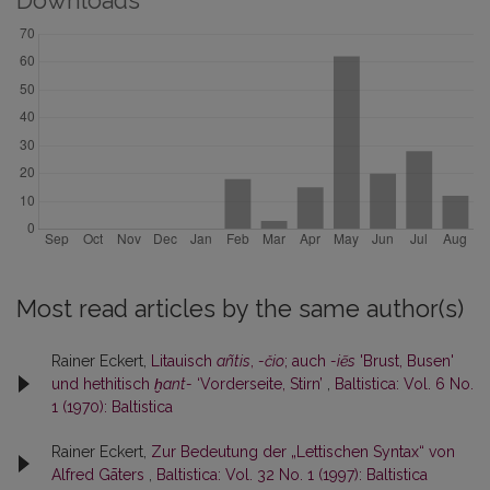
Downloads
Most read articles by the same author(s)
Rainer Eckert,
Litauisch
añtis
,
-čio
; auch
-iẽs
'Brust, Busen'
und hethitisch
ḫant-
‘Vorderseite, Stirn’
,
Baltistica: Vol. 6 No.
1 (1970): Baltistica
Rainer Eckert,
Zur Bedeutung der „Lettischen Syntax“ von
Alfred Gāters
,
Baltistica: Vol. 32 No. 1 (1997): Baltistica