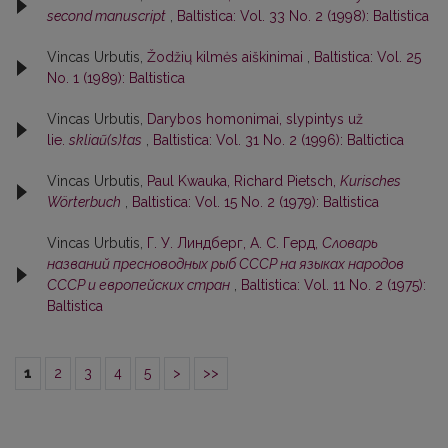
second manuscript
,
Baltistica: Vol. 33 No. 2 (1998): Baltistica
Vincas Urbutis,
Žodžių kilmės aiškinimai
,
Baltistica: Vol. 25
No. 1 (1989): Baltistica
Vincas Urbutis,
Darybos homonimai, slypintys už
lie.
skliaũ(s)tas
,
Baltistica: Vol. 31 No. 2 (1996): Baltictica
Vincas Urbutis,
Paul Kwauka, Richard Pietsch,
Kurisches
Wörterbuch
,
Baltistica: Vol. 15 No. 2 (1979): Baltistica
Vincas Urbutis,
Г. У. Линдберг, А. С. Герд,
Словарь
названий пресноводных рыб СССР на языках народов
СССР и европейских стран
,
Baltistica: Vol. 11 No. 2 (1975):
Baltistica
1
2
3
4
5
>
>>