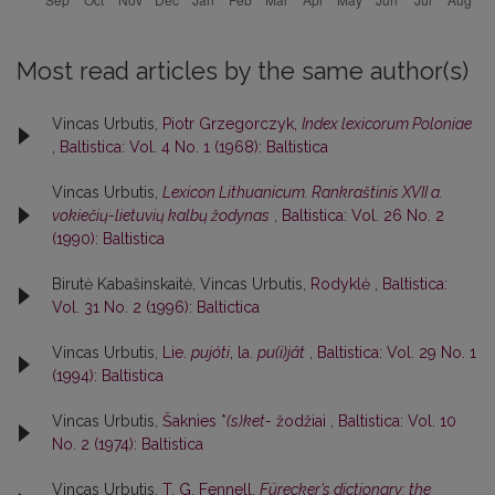
Most read articles by the same author(s)
Vincas Urbutis,
Piotr Grzegorczyk,
Index lexicorum Poloniae
,
Baltistica: Vol. 4 No. 1 (1968): Baltistica
Vincas Urbutis,
Lexicon Lithuanicum. Rankraštinis XVII a.
vokiečių-lietuvių kalbų žodynas
,
Baltistica: Vol. 26 No. 2
(1990): Baltistica
Birutė Kabašinskaitė, Vincas Urbutis,
Rodyklė
,
Baltistica:
Vol. 31 No. 2 (1996): Baltictica
Vincas Urbutis,
Lie.
pujóti
, la.
pu(i)jât
,
Baltistica: Vol. 29 No. 1
(1994): Baltistica
Vincas Urbutis,
Šaknies *
(s)ket-
žodžiai
,
Baltistica: Vol. 10
No. 2 (1974): Baltistica
Vincas Urbutis,
T. G. Fennell,
Fürecker’s dictionary: the