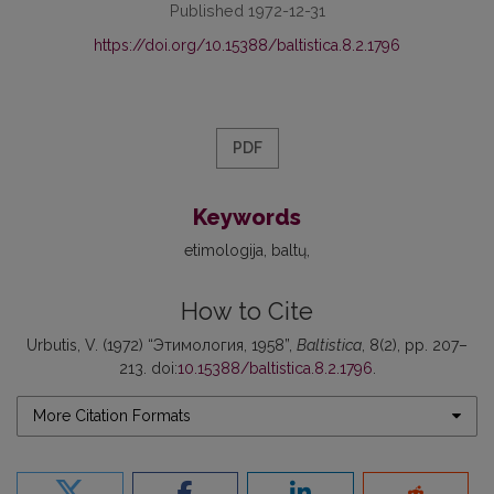
Published 1972-12-31
https://doi.org/10.15388/baltistica.8.2.1796
PDF
Keywords
etimologija
baltų
How to Cite
Urbutis, V. (1972) “Этимология, 1958”,
Baltistica
, 8(2), pp. 207–
213. doi:
10.15388/baltistica.8.2.1796
.
More Citation Formats