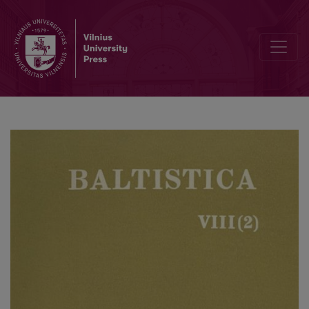
<i>Этимология</i>, 1958