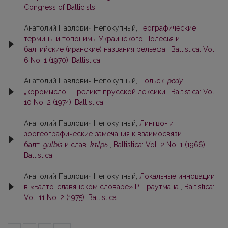
Congress of Balticists
Анатолий Павлович Непокупный,
Географические
термины и топонимы Украинского Полесья и
балтийские (иранские) названия рельефа
,
Baltistica: Vol.
6 No. 1 (1970): Baltistica
Анатолий Павлович Непокупный,
Польск.
pedy
„коромысло“ – реликт прусской лексики
,
Baltistica: Vol.
10 No. 2 (1974): Baltistica
Анатолий Павлович Непокупный,
Лингво- и
зоогеографические замечания к взаимосвязи
балт.
gulbis
и слав.
kъlpь
,
Baltistica: Vol. 2 No. 1 (1966):
Baltistica
Анатолий Павлович Непокупный,
Локальные инновации
в «Балто-славянском словаре» Р. Траутмана
,
Baltistica:
Vol. 11 No. 2 (1975): Baltistica