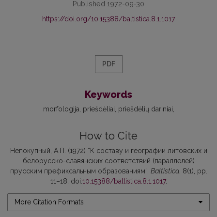
Published 1972-09-30
https://doi.org/10.15388/baltistica.8.1.1017
PDF
Keywords
morfologija
priešdėliai
priešdėlių dariniai
How to Cite
Непокупный, А.П. (1972) “К составу и географии литовских и
белорусско-славянских соответствий (параллелей)
прусским префиксальным образованиям”,
Baltistica
, 8(1), pp.
11–18. doi:
10.15388/baltistica.8.1.1017
.
More Citation Formats