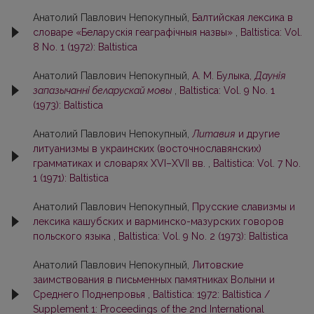
Анатолий Павлович Непокупный,
Балтийская лексика в
словаре «Беларускія геаграфічныя назвы»
,
Baltistica: Vol.
8 No. 1 (1972): Baltistica
Анатолий Павлович Непокупный,
А. М. Булыка,
Даунія
запазычанні беларускай мовы
,
Baltistica: Vol. 9 No. 1
(1973): Baltistica
Анатолий Павлович Непокупный,
Литавия
и другие
литуанизмы в украинских (восточнославянских)
грамматиках и словарях XVI–XVII вв.
,
Baltistica: Vol. 7 No.
1 (1971): Baltistica
Анатолий Павлович Непокупный,
Прусские славизмы и
лексика кашубских и варминско-мазурских говоров
польского языка
,
Baltistica: Vol. 9 No. 2 (1973): Baltistica
Анатолий Павлович Непокупный,
Литовские
заимствования в письменных памятниках Волыни и
Среднего Поднепровья
,
Baltistica: 1972: Baltistica /
Supplement 1: Proceedings of the 2nd International