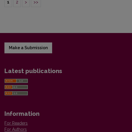
1
2
>
>>
Make a Submission
Latest publications
Information
For Readers
For Authors