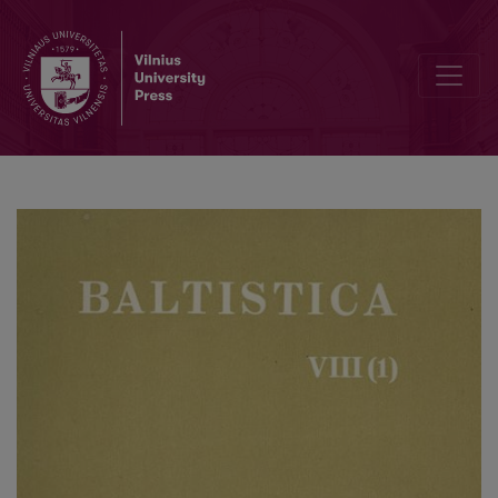
К составу и географии литовских и белорусско-славянских с