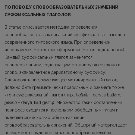
ПО ПОВОДУ СЛОВООБРАЗОВАТЕЛЬНЫХ ЗНАЧЕНИЙ
СУФФИКСАЛЬНЫХ ГЛАГОЛОВ
В статье описывается методика определения
словообразовательных значений суффиксальных глаголов
современного литовского языка. При определении
используется ме­тод трансформации (метод подстановок).
Каждый суффиксальный глагол заменяется
словосочетанием, содержащим мотивирующее слово и
слово, эквивалентное деривативному суффиксу.
Словосочетание, заменяющее мотивированный глагол,
должно быть грамматически правильным и означать то же,
что и суффиксальный глагол (нпр.,
baltė́ti
– darytis baltam,
gesìnti
–
daryti, kad gestų). Множество таких составленных
перифраз сво­дится к нескольким обобщенным типам и
выделяется несколько общих названий
словообразовательных значений. Обширный материал дает
возможность выделить пять словообразо­вательных