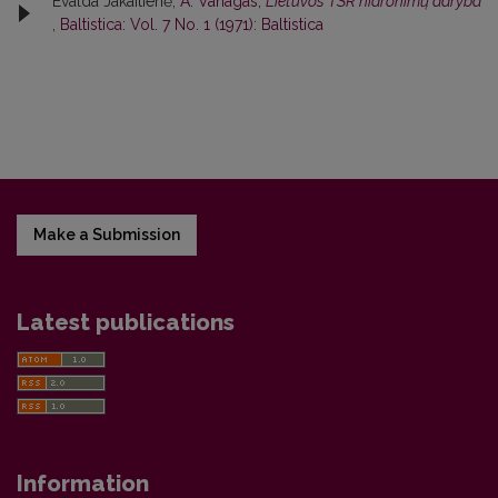
Evalda Jakaitienė,
A. Vanagas,
Lietuvos TSR hidronimų daryba
,
Baltistica: Vol. 7 No. 1 (1971): Baltistica
Make a Submission
Latest publications
Information