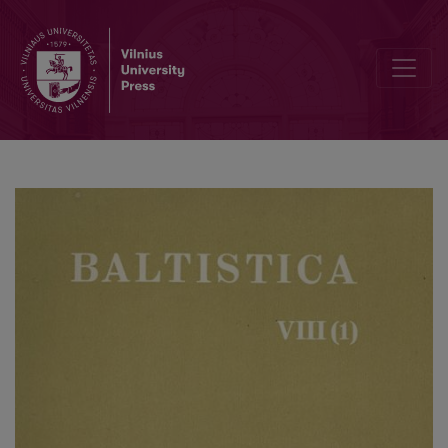
Dėl priesaginių veiksmažodžių darybinių reikšmių