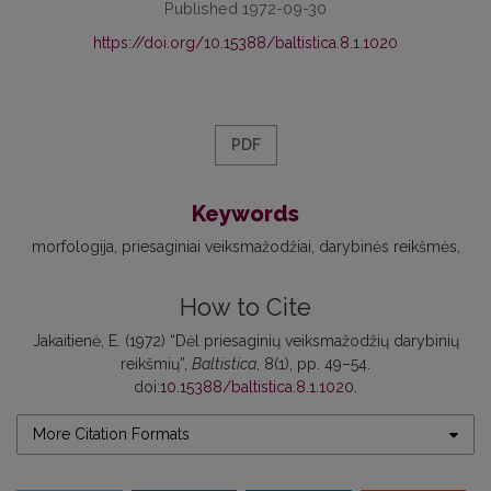
Published 1972-09-30
https://doi.org/10.15388/baltistica.8.1.1020
PDF
Keywords
morfologija
priesaginiai veiksmažodžiai
darybinės reikšmės
How to Cite
Jakaitienė, E. (1972) “Dėl priesaginių veiksmažodžių darybinių
reikšmių”,
Baltistica
, 8(1), pp. 49–54.
doi:
10.15388/baltistica.8.1.1020
.
More Citation Formats