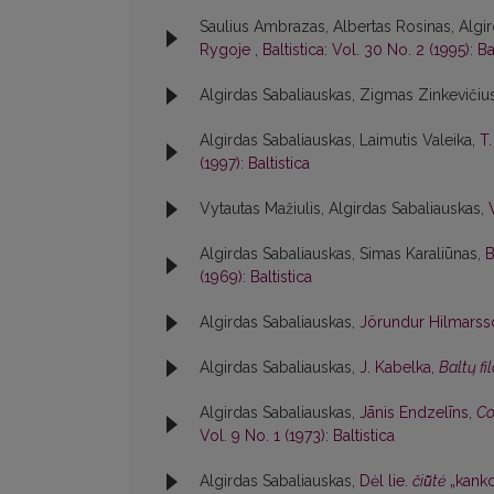
Saulius Ambrazas, Albertas Rosinas, Algir
Rygoje
,
Baltistica: Vol. 30 No. 2 (1995): Ba
Algirdas Sabaliauskas, Zigmas Zinkevičiu
Algirdas Sabaliauskas, Laimutis Valeika,
T
(1997): Baltistica
Vytautas Mažiulis, Algirdas Sabaliauskas,
Algirdas Sabaliauskas, Simas Karaliūnas,
B
(1969): Baltistica
Algirdas Sabaliauskas,
Jörundur Hilmars
Algirdas Sabaliauskas,
J. Kabelka,
Baltų fi
Algirdas Sabaliauskas,
Jānis Endzelīns,
Co
Vol. 9 No. 1 (1973): Baltistica
Algirdas Sabaliauskas,
Dėl lie.
čiū̃tė
„kanko