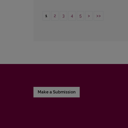
1
2
3
4
5
>
>>
Make a Submission