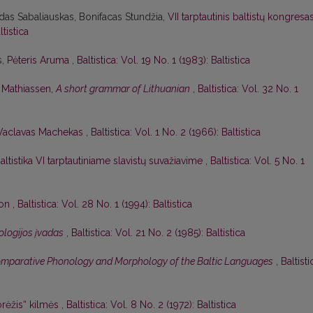
das Sabaliauskas, Bonifacas Stundžia,
VII tarptautinis baltistų kongresa
ltistica
s,
Pėteris Aruma
,
Baltistica: Vol. 19 No. 1 (1983): Baltistica
. Mathiassen,
A short grammar of Lithuanian
,
Baltistica: Vol. 32 No. 1
Vaclavas Machekas
,
Baltistica: Vol. 1 No. 2 (1966): Baltistica
altistika VI tarptautiniame slavistų suvažiavime
,
Baltistica: Vol. 5 No. 1
son
,
Baltistica: Vol. 28 No. 1 (1994): Baltistica
lologijos įvadas
,
Baltistica: Vol. 21 No. 2 (1985): Baltistica
mparative Phonology and Morphology of the Baltic Languages
,
Baltisti
rėžis“ kilmės
,
Baltistica: Vol. 8 No. 2 (1972): Baltistica