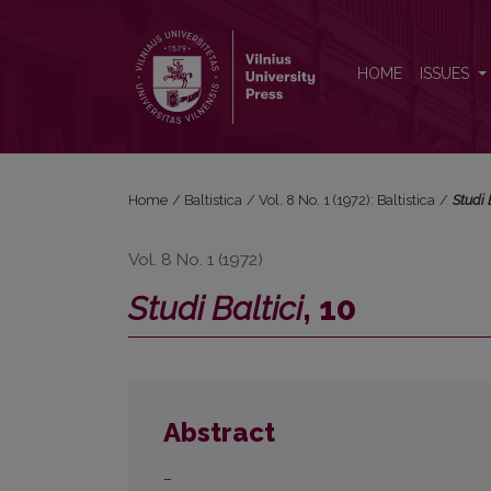
<i>Studi Baltici</i>, 10
HOME
ISSUES
Home
/
Baltistica
/
Vol. 8 No. 1 (1972): Baltistica
/
Studi 
Vol. 8 No. 1 (1972)
Studi Baltici
, 10
Abstract
–