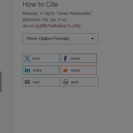
How to Cite
Mažiulis, V. (1971) “Jonas Kazlauskas”,
Baltistica
, 7(1), pp. 7–10.
doi:
10.15388/baltistica.7.1.1765
.
More Citation Formats
post
share
share
share
mail
print