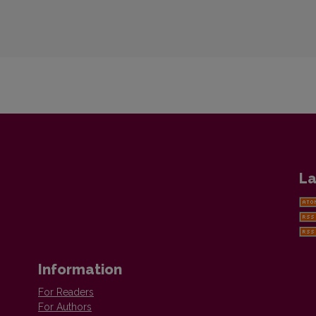
La
Information
For Readers
For Authors