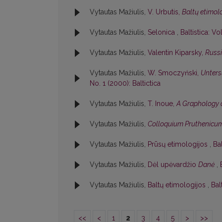
Vytautas Mažiulis,
V. Urbutis,
Baltų etimolo
Vytautas Mažiulis,
Selonica
,
Baltistica: Vol
Vytautas Mažiulis,
Valentin Kiparsky,
Russi
Vytautas Mažiulis,
W. Smoczyński,
Unters
No. 1 (2000): Baltictica
Vytautas Mažiulis,
T. Inoue,
A Graphology o
Vytautas Mažiulis,
Colloquium Pruthenicu
Vytautas Mažiulis,
Prūsų etimologijos
,
Bal
Vytautas Mažiulis,
Dėl upėvardžio
Danė
,
Vytautas Mažiulis,
Baltų etimologijos
,
Bal
<<
<
1
2
3
4
5
>
>>