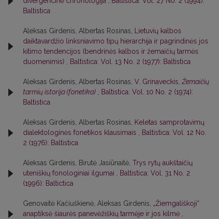
divergencinė chronologija
,
Baltistica: Vol. 27 No. 2 (1994):
Baltistica
Aleksas Girdenis, Albertas Rosinas,
Lietuvių kalbos
daiktavardžio linksniavimo tipų hierarchija ir pagrindinės jos
kitimo tendencijos (bendrinės kalbos ir žemaičių tarmės
duomenimis)
,
Baltistica: Vol. 13 No. 2 (1977): Baltistica
Aleksas Girdenis, Albertas Rosinas,
V. Grinaveckis,
Žemaičių
tarmių istorija (fonetika)
,
Baltistica: Vol. 10 No. 2 (1974):
Baltistica
Aleksas Girdenis, Albertas Rosinas,
Keletas samprotavimų
dialektologinės fonetikos klausimais
,
Baltistica: Vol. 12 No.
2 (1976): Baltistica
Aleksas Girdenis, Birutė Jasiūnaitė,
Trys rytų aukštaičių
uteniškių fonologiniai ilgumai
,
Baltistica: Vol. 31 No. 2
(1996): Baltictica
Genovaitė Kačiuškienė, Aleksas Girdenis,
„Žiemgališkoji“
anaptiksė šiaurės panevėžiškių tarmėje ir jos kilmė
,