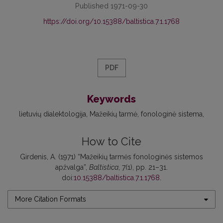
Published 1971-09-30
https://doi.org/10.15388/baltistica.7.1.1768
PDF
Keywords
lietuvių dialektologija
Mažeikių tarmė
fonologinė sistema
How to Cite
Girdenis, A. (1971) “Mažeikių tarmės fonologinės sistemos
apžvalga”,
Baltistica
, 7(1), pp. 21–31.
doi:
10.15388/baltistica.7.1.1768
.
More Citation Formats