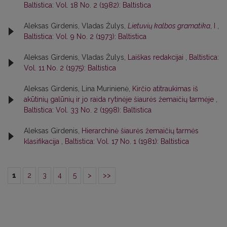
Baltistica: Vol. 18 No. 2 (1982): Baltistica
Aleksas Girdenis, Vladas Žulys,
Lietuvių kalbos gramatika
, I
,
Baltistica: Vol. 9 No. 2 (1973): Baltistica
Aleksas Girdenis, Vladas Žulys,
Laiškas redakcijai
,
Baltistica:
Vol. 11 No. 2 (1975): Baltistica
Aleksas Girdenis, Lina Murinienė,
Kirčio atitraukimas iš
akūtinių galūnių ir jo raida rytinėje šiaurės žemaičių tarmėje
,
Baltistica: Vol. 33 No. 2 (1998): Baltistica
Aleksas Girdenis,
Hierarchinė šiaurės žemaičių tarmės
klasifikacija
,
Baltistica: Vol. 17 No. 1 (1981): Baltistica
1
2
3
4
5
>
>>