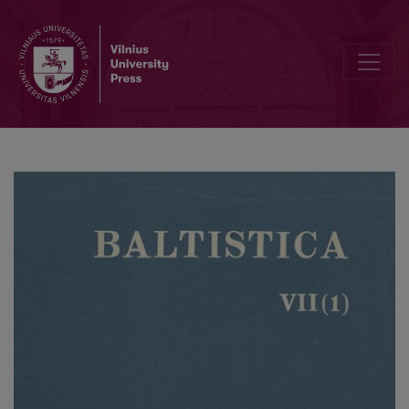
Mažeikių tarmės fonologinės sistemos apžvalga