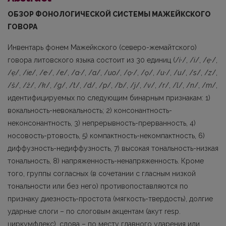
ОБЗОР ФОНОЛОГИЧЕСКОЙ СИСТЕМЫ МАЖЕЙКСКОГО
ГОВОРА
Инвентарь фонем Мажейкского (северо-жемайтского)
говора литовского языка со­стоит из 30 единиц (/
i
·/, /
i
/, /
ẹ
·/,
/
ẹ
/, /
ie
/, /
e
·/, /
e
/, /
a
·/, /
a
/, /
uo
/, /
ọ
·/, /
ọ
/, /
u
·/, /
u
/, /
s
/, /
z
/,
/
š
/, /
ž
/, /
k
/, /
g
/, /
t
/, /
d
/, /
p
/, /
b
/, /
j
/, /
v
/, /
r
/, /
l
/, /
n
/, /
m
/,
идентифицируемых по следующим бинарным признакам: 1)
вокальность-невокальность; 2) консонантность-
неконсонантность, 3) непрерывность-прерванность, 4)
носовость-ртовость, 5) компактность-некомпактность, 6)
диффузность-недиффузность, 7) высокая тональность-низкая
тональность, 8) напряженность-ненапряженность. Кроме
того, группы согласных (в сочетании с гласным низкой
тональности или без него) противопоставляются по
признаку диезность-простота (мяг­кость-твердость), долгие
ударные слоги – по слоговым акцентам (акут rеsр.
циркумфлекс), слова – по месту главного ударения или