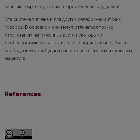
наличию resp. отсутствию второстепенного уда­рения.
Эта система типична и для других северо-жемайтских
говоров. В основном они могут отличаться только
отсутствием напряженных
ẹ
·,
ọ
·
и некоторыми
особенностями синтагматического порядка (напр., более
свободной дистрибуцией напряженных гласных и сло­говых
акцентов).
References