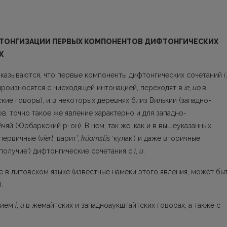
ФТОНГИЗАЦИИ ПЕРВЫХ КОМПОНЕНТОВ ДИФТОНГИЧЕСКИХ
Х
указываются, что первые компоненты дифтонгических сочетаний
i
,
произносятся с нис­ходящей интонацией, переходят в
ie
,
ио
в
кие говоры), и в некоторых деревнях близ Вилькии (западно-
в, точно такое же явление характерно и для западно-
яй (Юрбаркский p-он). В нем, так же, как и в вышеуказанных
первичные (
víert
ʽварит’,
kúomštis
ʽкулак’) и даже вто­ричные
ополучие’) дифтонгические сочетания с
i
,
и
.
е в литовском языке (известные намеки этого явления, может быт
.
нием
i
,
и
в жемайтских и западноаукштайтских говорах, а также с