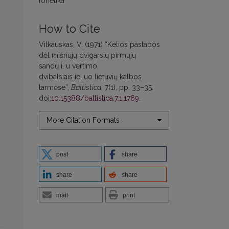
fonetika
How to Cite
Vitkauskas, V. (1971) “Kelios pastabos
dėl mišriųjų dvigarsių pirmųjų
sandų i, u vertimo
dvibalsiais ie, uo lietuvių kalbos
tarmėse”,
Baltistica
, 7(1), pp. 33–35.
doi:
10.15388/baltistica.7.1.1769
.
More Citation Formats
post
share
share
share
mail
print