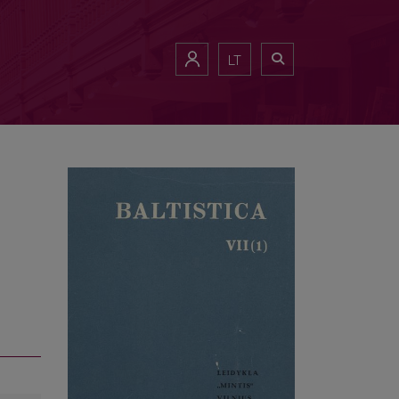
albos tarmėse
LT