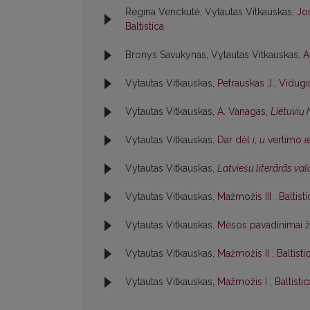
Regina Venckutė, Vytautas Vitkauskas,
Jon
Baltistica
Bronys Savukynas, Vytautas Vitkauskas,
A
Vytautas Vitkauskas,
Petrauskas J., Vidugir
Vytautas Vitkauskas,
A. Vanagas,
Lietuvių
Vytautas Vitkauskas,
Dar dėl
i
,
u
vertimo
i
Vytautas Vitkauskas,
Latviešu literārās va
Vytautas Vitkauskas,
Mažmožis III
,
Baltist
Vytautas Vitkauskas,
Mėsos pavadinimai 
Vytautas Vitkauskas,
Mažmožis II
,
Baltisti
Vytautas Vitkauskas,
Mažmožis I
,
Baltisti