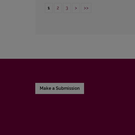
1
2
3
>
>>
Make a Submission