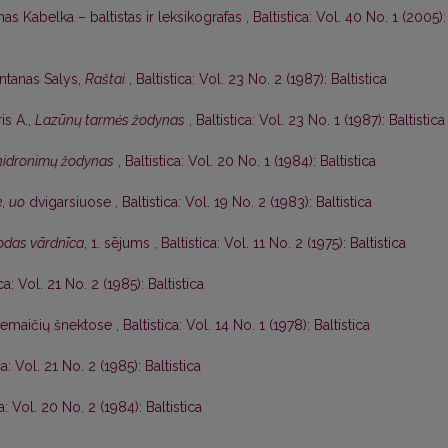
as Kabelka – baltistas ir leksikografas
,
Baltistica: Vol. 40 No. 1 (2005):
ntanas Salys,
Raštai
,
Baltistica: Vol. 23 No. 2 (1987): Baltistica
is A.,
Lazūnų tarmės žodynas
,
Baltistica: Vol. 23 No. 1 (1987): Baltistica
 hidronimų žodynas
,
Baltistica: Vol. 20 No. 1 (1984): Baltistica
e
,
uo
dvigarsiuose
,
Baltistica: Vol. 19 No. 2 (1983): Baltistica
lodas vārdnīca
, 1. sējums
,
Baltistica: Vol. 11 No. 2 (1975): Baltistica
ica: Vol. 21 No. 2 (1985): Baltistica
žemaičių šnektose
,
Baltistica: Vol. 14 No. 1 (1978): Baltistica
ca: Vol. 21 No. 2 (1985): Baltistica
ca: Vol. 20 No. 2 (1984): Baltistica