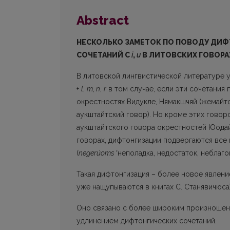
Abstract
НЕСКОЛЬКО ЗАМЕТОК ПО ПОВОДУ ДИ
СОЧЕТАНИЙ С
i
,
и
В ЛИТОВСКИХ ГОВОРА
В литовской лингвистической литературе 
+
l
,
m
,
n
,
r
в том случае, если эти сочетания 
окрестностях Видукле, Нямакшчяй (жемайтс
аукштайтский говор). Но кроме этих говоро
аукштайтского говора окрестностей Юодайч
говорах, дифтонгизации подвергаются все 
(
negerúoms
ʽнеполадка, недостаток, неблаг
Такая дифтонгизация – более новое явлени
уже нащупываются в книгах С. Станявичюса)
Оно связано с более широким произноше
удлинением дифтонгических сочетаний.