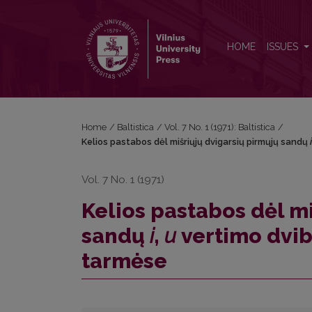
Kelios pastabos dėl mišriųjų dvigarsių pirmųjų sandų
HOME
ISSUES
Home
/
Baltistica
/
Vol. 7 No. 1 (1971): Baltistica
/
Kelios pastabos dėl mišriųjų dvigarsių pirmųjų sandų
i
Vol. 7 No. 1 (1971)
Kelios pastabos dėl mi
sandų
i
,
u
vertimo dvib
tarmėse