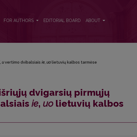
 <i>i</i>, <i>u</i> vertimo dvibalsiais <i>ie</i>, <i>uo</i> lietuvių k
FOR AUTHORS
EDITORIAL BOARD
ABOUT
,
u
vertimo dvibalsiais
ie
,
uo
lietuvių kalbos tarmėse
šriųjų dvigarsių pirmųjų
alsiais
ie
,
uo
lietuvių kalbos