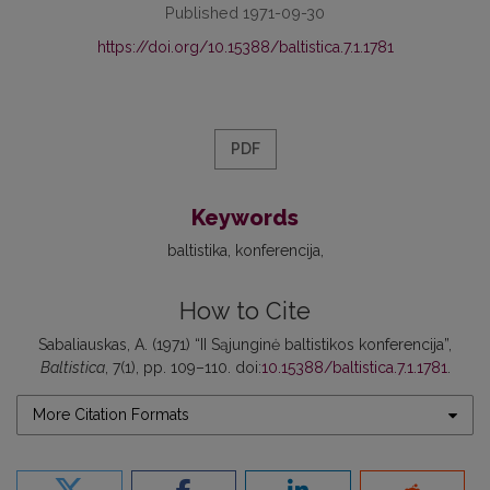
Published 1971-09-30
https://doi.org/10.15388/baltistica.7.1.1781
PDF
Keywords
baltistika
konferencija
How to Cite
Sabaliauskas, A. (1971) “II Sąjunginė baltistikos konferencija”,
Baltistica
, 7(1), pp. 109–110. doi:
10.15388/baltistica.7.1.1781
.
More Citation Formats