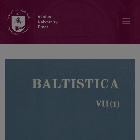
II Sąjunginė baltistikos konferencija