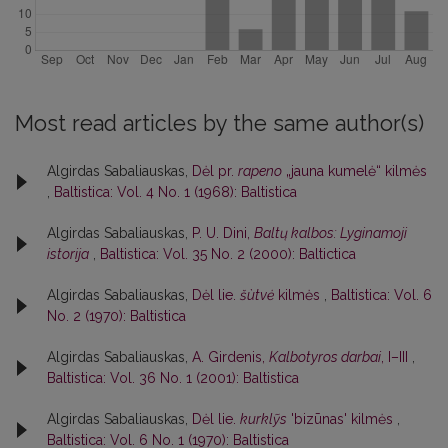
Most read articles by the same author(s)
Algirdas Sabaliauskas,
Dėl pr.
rapeno
„jauna kumelė“ kilmės
,
Baltistica: Vol. 4 No. 1 (1968): Baltistica
Algirdas Sabaliauskas,
P. U. Dini,
Baltų kalbos: Lyginamoji
istorija
,
Baltistica: Vol. 35 No. 2 (2000): Baltictica
Algirdas Sabaliauskas,
Dėl lie.
šùtvė
kilmės
,
Baltistica: Vol. 6
No. 2 (1970): Baltistica
Algirdas Sabaliauskas,
A. Girdenis,
Kalbotyros darbai
, I–III
,
Baltistica: Vol. 36 No. 1 (2001): Baltistica
Algirdas Sabaliauskas,
Dėl lie.
kurklỹs
'bizūnas' kilmės
,
Baltistica: Vol. 6 No. 1 (1970): Baltistica