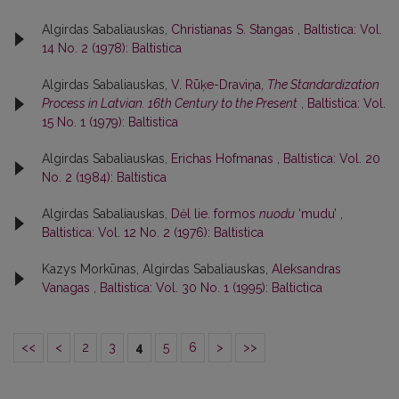
Algirdas Sabaliauskas,
Christianas S. Stangas
,
Baltistica: Vol.
14 No. 2 (1978): Baltistica
Algirdas Sabaliauskas,
V. Rūķe-Draviņa,
The Standardization
Process in Latvian. 16th Century to the Present
,
Baltistica: Vol.
15 No. 1 (1979): Baltistica
Algirdas Sabaliauskas,
Erichas Hofmanas
,
Baltistica: Vol. 20
No. 2 (1984): Baltistica
Algirdas Sabaliauskas,
Dėl lie. formos
nuodu
‘mudu’
,
Baltistica: Vol. 12 No. 2 (1976): Baltistica
Kazys Morkūnas, Algirdas Sabaliauskas,
Aleksandras
Vanagas
,
Baltistica: Vol. 30 No. 1 (1995): Baltictica
<<
<
2
3
4
5
6
>
>>