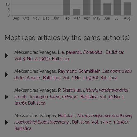
Most read articles by the same author(s)
Aleksandras Vanagas,
Lie. pavardė
Donelaitis
,
Baltistica:
Vol. 9 No. 2 (1973): Baltistica
Aleksandras Vanagas,
Raymond Schmittlein,
Les noms d’eau
de la Lituanie
,
Baltistica: Vol. 2 No. 1 (1966): Baltistica
Aleksandras Vanagas,
P. Skardžius,
Lietuvių vandenvardžiai
su
-nt-
. Jų daryba, kilmė, reikšmė
,
Baltistica: Vol. 12 No. 1
(1976): Baltistica
Aleksandras Vanagas,
Halicka I.,
Nazwy miejscowe środkowej
i zachodniej Białostocczyzny
,
Baltistica: Vol. 17 No. 1 (1981):
Baltistica