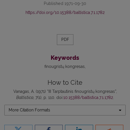
Published 1971-09-30
https://doi.org/10.15388/baltistica.7.1.1782
PDF
Keywords
finougristų kongresas
How to Cite
Vanagas, A. (1971) “III Tarptautinis finougristų kongresas”,
Baltistica
, 7(1), p. 110. doi:
10.15388/baltistica.7.1.1782
.
More Citation Formats