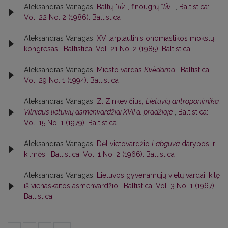
Aleksandras Vanagas,
Baltų *
lī̆v-
, finougrų *
lī̆v-
,
Baltistica:
Vol. 22 No. 2 (1986): Baltistica
Aleksandras Vanagas,
XV tarptautinis onomastikos mokslų
kongresas
,
Baltistica: Vol. 21 No. 2 (1985): Baltistica
Aleksandras Vanagas,
Miesto vardas
Kvė́darna
,
Baltistica:
Vol. 29 No. 1 (1994): Baltistica
Aleksandras Vanagas,
Z. Zinkevičius,
Lietuvių antroponimika.
Vilniaus lietuvių asmenvardžiai XVII a. pradžioje
,
Baltistica:
Vol. 15 No. 1 (1979): Baltistica
Aleksandras Vanagas,
Dėl vietovardžio
Labguvà
darybos ir
kilmės
,
Baltistica: Vol. 1 No. 2 (1966): Baltistica
Aleksandras Vanagas,
Lietuvos gyvenamųjų vietų vardai, kilę
iš vienaskaitos asmenvardžio
,
Baltistica: Vol. 3 No. 1 (1967):
Baltistica