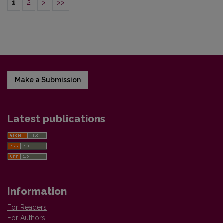
1
2
>
>>
Make a Submission
Latest publications
Information
For Readers
For Authors