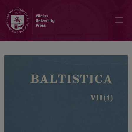
III Tarptautinis finougristų kongresas