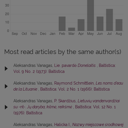
Most read articles by the same author(s)
Aleksandras Vanagas,
Lie. pavardė
Donelaitis
,
Baltistica:
Vol. 9 No. 2 (1973): Baltistica
Aleksandras Vanagas,
Raymond Schmittlein,
Les noms d’eau
de la Lituanie
,
Baltistica: Vol. 2 No. 1 (1966): Baltistica
Aleksandras Vanagas,
P. Skardžius,
Lietuvių vandenvardžiai
su
-nt-
. Jų daryba, kilmė, reikšmė
,
Baltistica: Vol. 12 No. 1
(1976): Baltistica
Aleksandras Vanagas,
Halicka I.,
Nazwy miejscowe środkowej