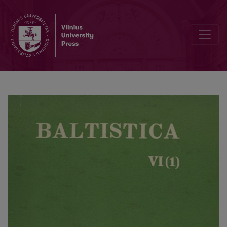
<i>Baltų ir slavų kalbų ryšiai</i> (<i>Lietuvių kalbotyros klausimai</i