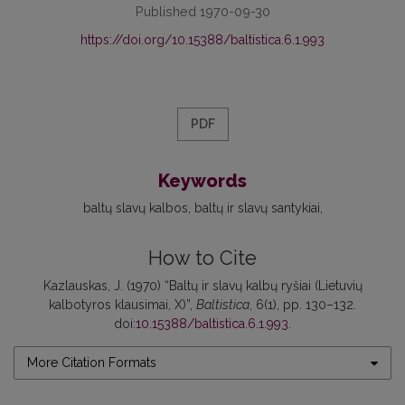
Published 1970-09-30
https://doi.org/10.15388/baltistica.6.1.993
PDF
Keywords
baltų slavų kalbos
baltų ir slavų santykiai
How to Cite
Kazlauskas, J. (1970) “Baltų ir slavų kalbų ryšiai (Lietuvių
kalbotyros klausimai, X)”,
Baltistica
, 6(1), pp. 130–132.
doi:
10.15388/baltistica.6.1.993
.
More Citation Formats