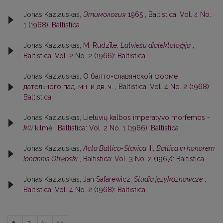
Jonas Kazlauskas,
Этимология
1965
,
Baltistica: Vol. 4 No.
1 (1968): Baltistica
Jonas Kazlauskas,
M. Rudzīte,
Latviešu dialektoloģija
,
Baltistica: Vol. 2 No. 2 (1966): Baltistica
Jonas Kazlauskas,
О балто-славянской форме
дательного пад. мн. и дв. ч.
,
Baltistica: Vol. 4 No. 2 (1968):
Baltistica
Jonas Kazlauskas,
Lietuvių kalbos imperatyvo morfemos
-
k(i)
kilmė
,
Baltistica: Vol. 2 No. 1 (1966): Baltistica
Jonas Kazlauskas,
Acta Baltico-Slavica
III,
Baltica in honorem
Iohannis Otrębski
,
Baltistica: Vol. 3 No. 2 (1967): Baltistica
Jonas Kazlauskas,
Jan Safarewicz,
Studia językoznawcze
,
Baltistica: Vol. 4 No. 2 (1968): Baltistica