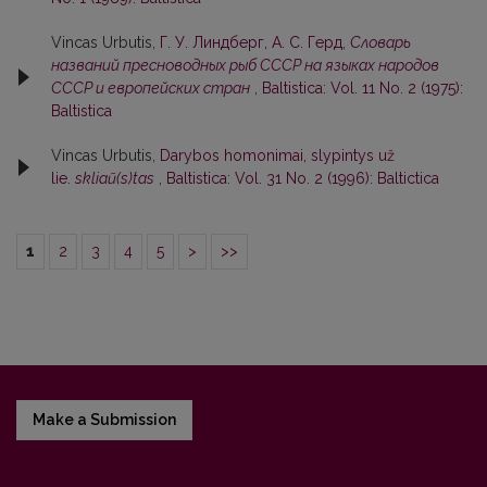
Vincas Urbutis,
Г. У. Линдберг, А. С. Герд,
Словарь
названий пресноводных рыб СССР на языках народов
СССР и европейских стран
,
Baltistica: Vol. 11 No. 2 (1975):
Baltistica
Vincas Urbutis,
Darybos homonimai, slypintys už
lie.
skliaũ(s)tas
,
Baltistica: Vol. 31 No. 2 (1996): Baltictica
1
2
3
4
5
>
>>
Make a Submission