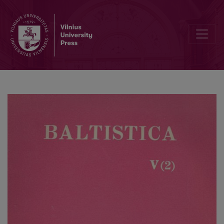
Dabartinės baltarusių kalbos lituanizmai