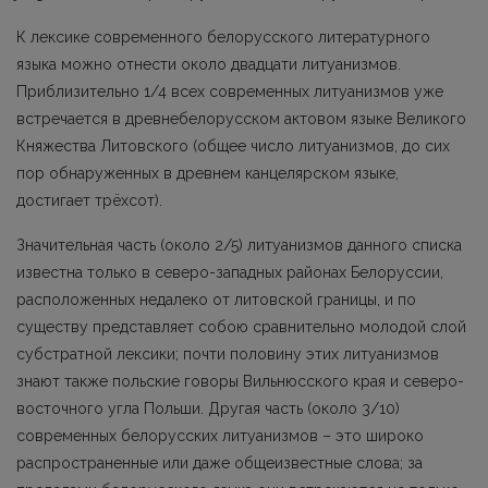
К лексике современного белорусского литературного
языка можно отнести около двадцати литуанизмов.
Приблизительно 1/4 всех современных литуанизмов уже
встречается в древнебелорусском актовом языке Великого
Княжества Литовского (общее число литуанизмов, до сих
пор обнаруженных в древнем канцелярском языке,
достигает трёхсот).
Значительная часть (около 2/5) литуанизмов данного списка
известна только в севе­ро-западных районах Белоруссии,
расположенных недалеко от литовской границы, и по
существу представляет собою сравнительно молодой слой
субстратной лексики; почти половину этих литуанизмов
знают также польские говоры Вильнюсского края и северо-
восточного угла Польши. Другая часть (около 3/10)
современных белорусских литуанизмов – это широко
распространенные или даже общеизвестные слова; за