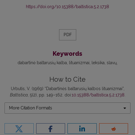
https://doi.org/10.15388/baltistica.5.2.1738
PDF
Keywords
dabartinė baltarusių kalba
lituanizmai
leksika
slavų
How to Cite
Urbutis, V. (1969) “Dabartinės baltarusių kalbos lituanizmai”,
Baltistica
, 5(2), pp. 149–162. doi:
10.15388/baltistica.5.2.1738
.
More Citation Formats