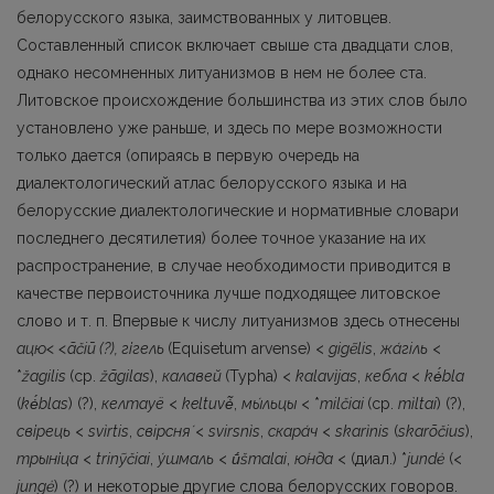
белорусского языка, заимствованных у литовцев.
Составленный список включает свыше ста двадцати слов,
однако несом­ненных литуанизмов в нем не более ста.
Литовское происхождение большинства из этих слов было
установлено уже раньше, и здесь по мере возможности
только дается (опираясь в первую очередь на
диалектологический атлас белорусского языка и на
белорусские диалектологические и нормативные словари
последнего десятилетия) более точное указание на
их
распространение, в случае необходимости приводится в
качестве первоисточника лучше подходящее литовское
слово и т. п. Впервые к числу литуанизмов здесь отнесены
ацю< <ãčiū (?), гігель
(Equisetum arvense) <
gigẽlis
,
жа́гiль
<
*
žagilis
(ср.
žãgilas
),
калавей
(Typha) <
kalavìjas
,
кебла
<
kė́bla
(
kė́blas
) (?),
келтауё
<
keltuvė̃
,
мы́льцы
< *
milčiai
(ср.
mìltai
) (?),
свірець
<
svìrtis
,
cвipcня́
<
svirsnìs
,
скара́ч
<
skarìnis
(
skarõčius
),
трыніца
<
trinỹčiai
,
у́шмаль
<
ū́šmalai
,
ю́нда
< (диал.) *
jundė
(<
jungė
) (?) и некоторые другие слова белорусских говоров.