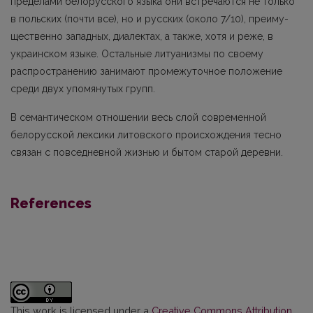
пределами белорусского языка они встречаются не только
в польских (почти все), но и русских (около 7/10), преиму­
щественно западных, диалектах, а также, хотя и реже, в
украинском языке. Остальные литуанизмы по своему
распространению занимают промежуточное положение
среди двух упомянутых групп.
В семантическом отношении весь слой современной
белорусской лексики литовского происхождения тесно
связан с повседневной жизнью и бытом старой деревни.
References
This work is licensed under a
Creative Commons Attribution