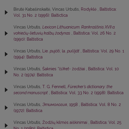
Birutė Kabašinskaitė, Vincas Urbutis,
Rodyklė
,
Baltistica:
Vol. 31 No. 2 (1996): Baltictica
Vincas Urbutis,
Lexicon Lithuanicum. Rankraštinis XVII a.
vokiečių-lietuvių kalbų žodynas
,
Baltistica: Vol. 26 No. 2
(1990): Baltistica
Vincas Urbutis,
Lie.
pujóti
, la.
pu(i)jât
,
Baltistica: Vol. 29 No. 1
(1994): Baltistica
Vincas Urbutis,
Šaknies *
(s)ket-
žodžiai
,
Baltistica: Vol. 10
No. 2 (1974): Baltistica
Vincas Urbutis,
T. G. Fennell,
Fürecker’s dictionary: the
second manuscript
,
Baltistica: Vol. 33 No. 2 (1998): Baltistica
Vincas Urbutis,
Этимология
, 1958
,
Baltistica: Vol. 8 No. 2
(1972): Baltistica
Vincas Urbutis,
Žodžių kilmės aiškinimai
,
Baltistica: Vol. 25
No. 1 (1989): Baltistica