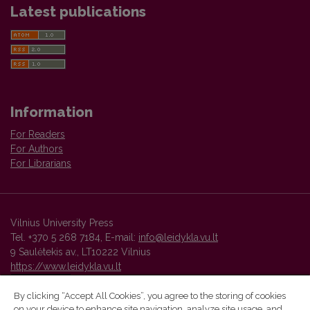
Latest publications
Information
For Readers
For Authors
For Librarians
Vilnius University Press
Tel. +370 5 268 7184, E-mail:
info@leidykla.vu.lt
9 Saulėtekis av., LT10222 Vilnius
https://www.leidykla.vu.lt
By clicking “Accept All Cookies”, you agree to the storing of cookies
on your device to enhance site navigation, analyze site usage, and